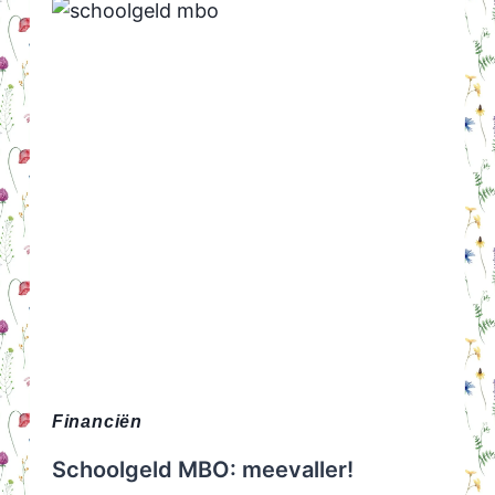
MAKE-
OVER
TIPS
VOOR
JE
WOONKAMER
Financiën
Schoolgeld MBO: meevaller!