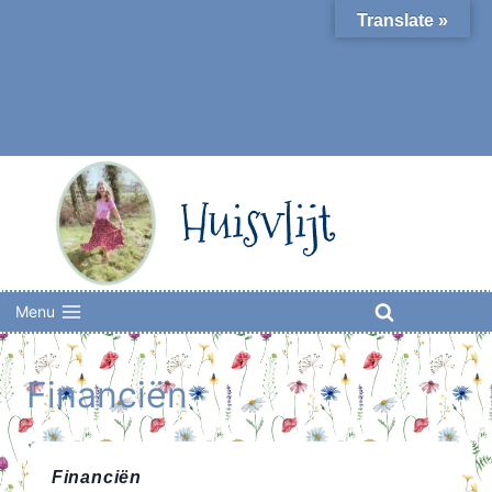
Skip
Translate »
to
content
Huisvlijt
Menu
Financiën
Financiën