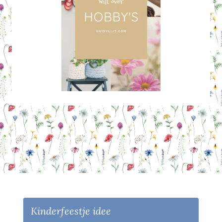
Kinderfeestje idee