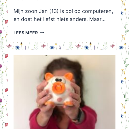
Mijn zoon Jan (13) is dol op computeren,
en doet het liefst niets anders. Maar…
FOLDERS
LEES MEER
BEZORGEN
ALS
JE
13
BENT
KAN