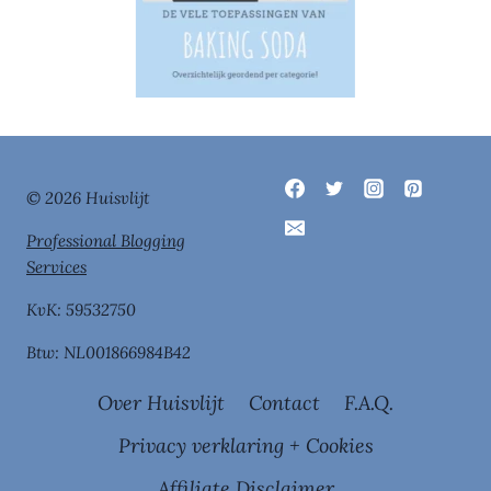
© 2026 Huisvlijt
Professional Blogging
Services
KvK: 59532750
Btw: NL001866984B42
Over Huisvlijt
Contact
F.A.Q.
Privacy verklaring + Cookies
Affiliate Disclaimer