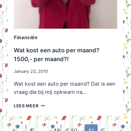
Financiën
Wat kost een auto per maand?
1500,- per maand?!
January 23, 2010
Wat kost een auto per maand? Dat is een
vraag die bij mij opkwam na…
WAT
LEES MEER
KOST
EEN
AUTO
Page
Previous
1
…
49
50
51