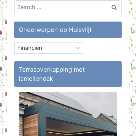
Search
for:
Onderwerpen op Huisvlijt
Onderwerpen
op
Huisvlijt
Terrasoverkapping met
lamellendak