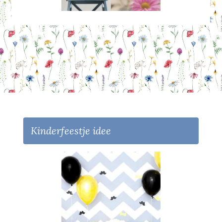
Kinderfeestje idee