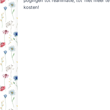
pogingen tot reanimatie, tot ‘niet meer t
kosten!