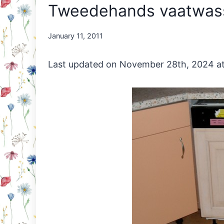
Tweedehands vaatwass
By
January 11, 2011
Nicole
Orriëns
Last updated on November 28th, 2024 a