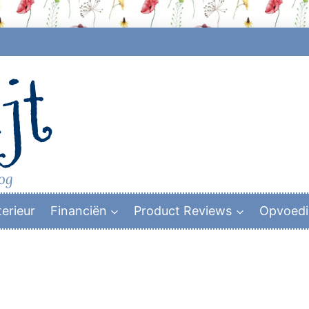
jt
log
terieur
Financiën
Product Reviews
Opvoed