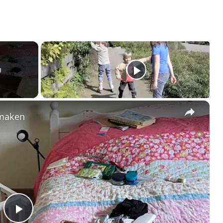
g
×
nmaken
Play