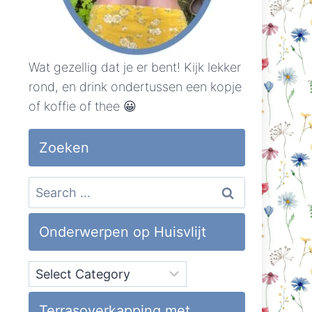
Wat gezellig dat je er bent! Kijk lekker
rond, en drink ondertussen een kopje
of koffie of thee 😀
Zoeken
Search
for:
Onderwerpen op Huisvlijt
Onderwerpen
op
Huisvlijt
Terrasoverkapping met