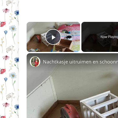
×
Now Playin
Play Video
Nachtkasje uitruimen en schoo