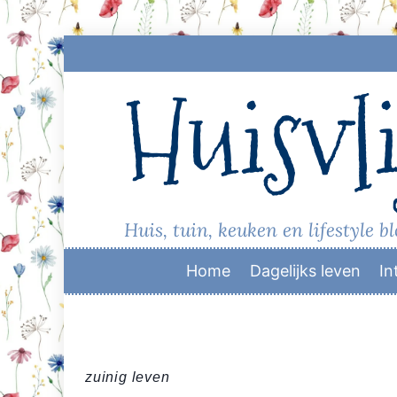
Skip
to
Huisvli
content
Huis, tuin, keuken en lifestyle b
Home
Dagelijks leven
In
zuinig leven