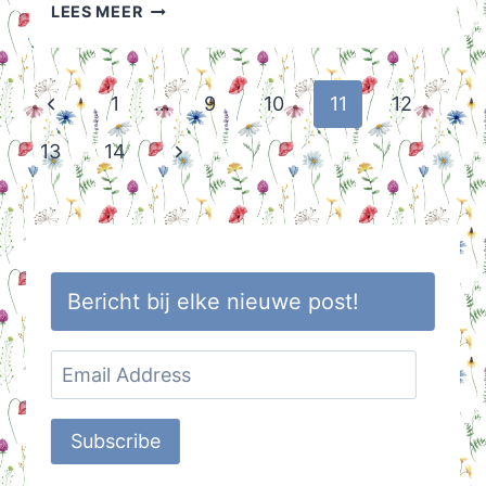
DE
LEES MEER
MARKT
HEEFT
HET
Page
Previous
1
…
9
10
11
12
MOEILIJK
navigation
Page
Next
13
14
Page
Bericht bij elke nieuwe post!
Email
Address
Subscribe