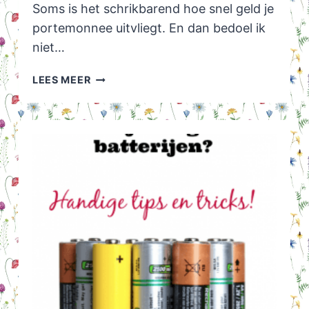
Soms is het schrikbarend hoe snel geld je
portemonnee uitvliegt. En dan bedoel ik
niet…
HOE
LEES MEER
IK
IN
EEN
PAAR
UUR
TIJD
100
EURO
UITGAF…