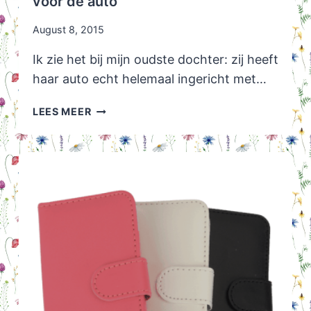
voor de auto
August 8, 2015
Ik zie het bij mijn oudste dochter: zij heeft
haar auto echt helemaal ingericht met…
JE
LEES MEER
AUTO
INRICHTEN:
6
LEUKE
DINGEN
VOOR
DE
AUTO