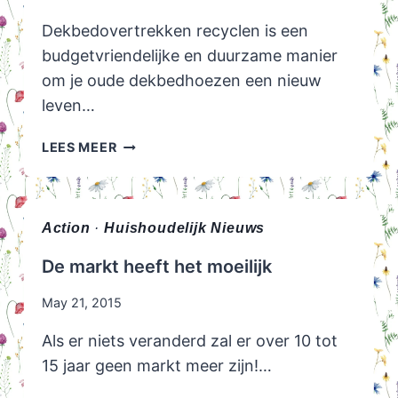
Dekbedovertrekken recyclen is een
budgetvriendelijke en duurzame manier
om je oude dekbedhoezen een nieuw
leven…
16
LEES MEER
X
OUD
DEKBEDOVERTREK
HERGEBRUIKEN
Action
·
Huishoudelijk Nieuws
De markt heeft het moeilijk
May 21, 2015
Als er niets veranderd zal er over 10 tot
15 jaar geen markt meer zijn!…