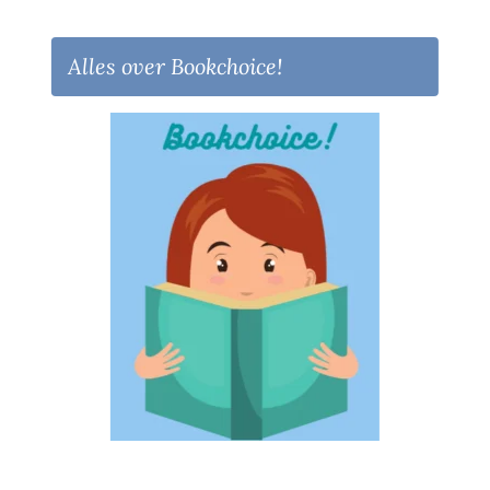
Alles over Bookchoice!