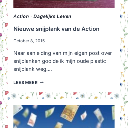
Action
·
Dagelijks Leven
Nieuwe snijplank van de Action
October 8, 2015
Naar aanleiding van mijn eigen post over
snijplanken gooide ik mijn oude plastic
snijplank weg….
NIEUWE
LEES MEER
SNIJPLANK
VAN
DE
ACTION