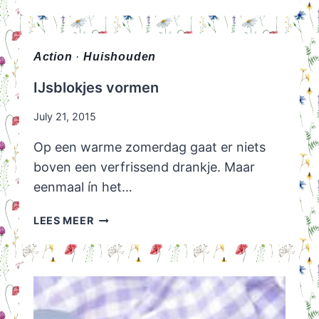
TELEFOONHOES:
GOEDKOPE
SMARTPHONE
HOESJES
Action
·
Huishouden
BIJ
IJsblokjes vormen
DE
ACTION!
July 21, 2015
Op een warme zomerdag gaat er niets
boven een verfrissend drankje. Maar
eenmaal ín het…
IJSBLOKJES
LEES MEER
VORMEN