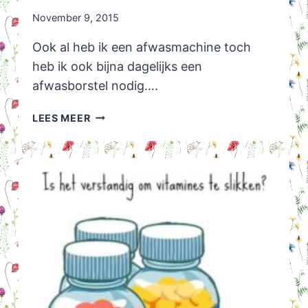
November 9, 2015
Ook al heb ik een afwasmachine toch
heb ik ook bijna dagelijks een
afwasborstel nodig….
OVER
LEES MEER
AFWASBORSTELS,
EN
KEN
JIJ
DE
LOLA
AFWASBORSTEL?