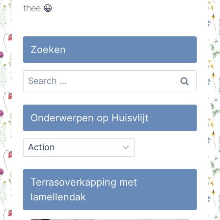
thee 😀
Zoeken
Search
for:
Onderwerpen op Huisvlijt
Onderwerpen
op
Huisvlijt
Terrasoverkapping met
lamellendak