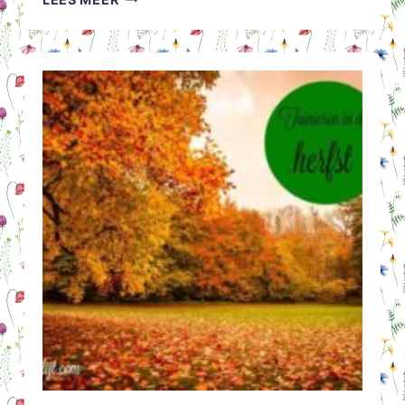
EN
VITAMINEPREPARAAT:
NODIG
OF
NIET?