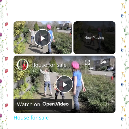
×
Now Playing
Play Video
×
House for sale
Play
Watch on
Video
House for sale