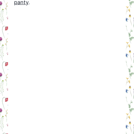
panty
.