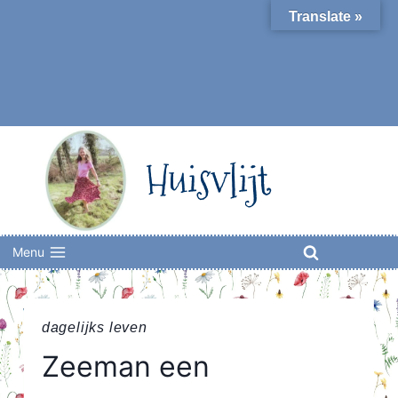
Skip
Translate »
to
content
Huisvlijt
Menu
dagelijks leven
Zeeman een