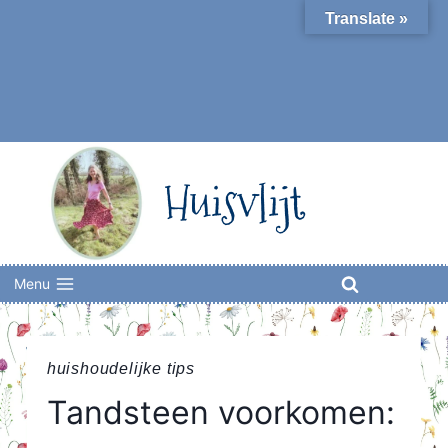
Skip
Translate »
to
content
Huisvlijt
Menu
huishoudelijke tips
Tandsteen voorkomen: