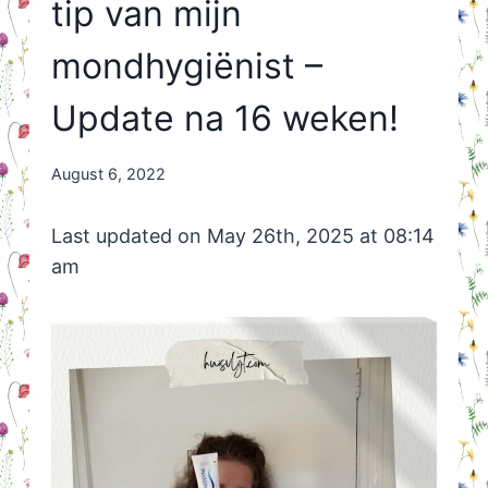
tip van mijn
mondhygiënist –
Update na 16 weken!
By
August 6, 2022
Nicole
Orriëns
Last updated on May 26th, 2025 at 08:14
am