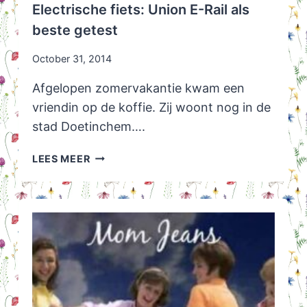
Electrische fiets: Union E-Rail als
WORDT
beste getest
October 31, 2014
Afgelopen zomervakantie kwam een
vriendin op de koffie. Zij woont nog in de
stad Doetinchem….
ELECTRISCHE
LEES MEER
FIETS:
UNION
E-
RAIL
ALS
BESTE
GETEST