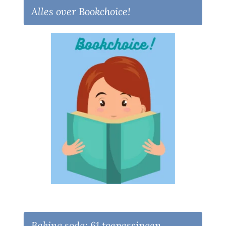
Alles over Bookchoice!
Baking soda: 61 toepassingen