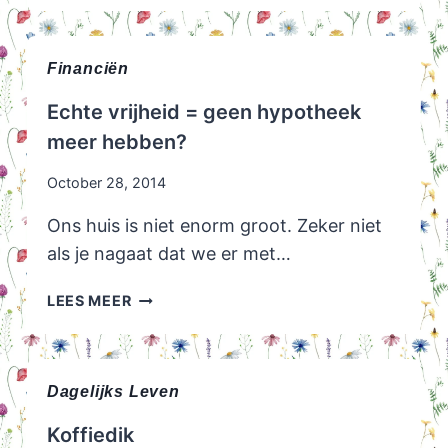
JIJ
HET?
Financiën
Echte vrijheid = geen hypotheek
meer hebben?
October 28, 2014
Ons huis is niet enorm groot. Zeker niet
als je nagaat dat we er met…
ECHTE
LEES MEER
VRIJHEID
=
GEEN
HYPOTHEEK
Dagelijks Leven
MEER
Koffiedik
HEBBEN?