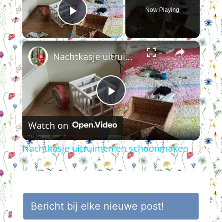
Now Playing
Play Video
×
Nachtkasje uitruimen en schoonmaken
Play
Watch on
Video
Nachtkasje uitruimen en schoonmaken
Bericht bij elke nieuwe post!