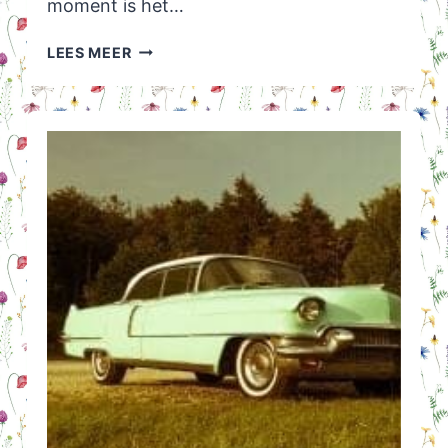
moment is het…
WANNEER
LEES MEER
WINTERJAS
AAN?
IK
HEB
4
WINTERJASSEN