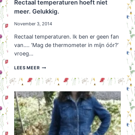
Rectaal temperaturen hoeft niet
meer. Gelukkig.
November 3, 2014
Rectaal temperaturen. Ik ben er geen fan
van…. ‘Mag de thermometer in mijn óór?’
vroeg…
RECTAAL
LEES MEER
TEMPERATUREN
HOEFT
NIET
MEER.
GELUKKIG.