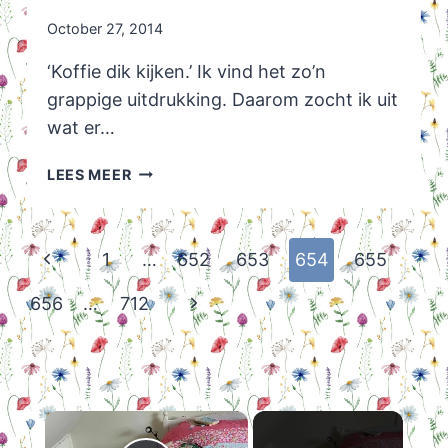
October 27, 2014
‘Koffie dik kijken.’ Ik vind het zo’n
grappige uitdrukking. Daarom zocht ik uit
wat er…
KOFFIEDIK
LEES MEER
Page
Previous
1
…
652
653
654
655
navigation
Page
Next
656
…
712
Page
×