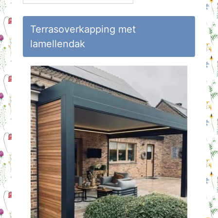
op
Huisvlijt
Terrasoverkapping met
lamellendak