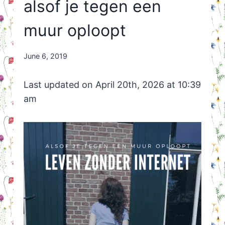
alsof je tegen een
muur oploopt
By
June 6, 2019
Nicole
Orriëns
Last updated on April 20th, 2026 at 10:39
am