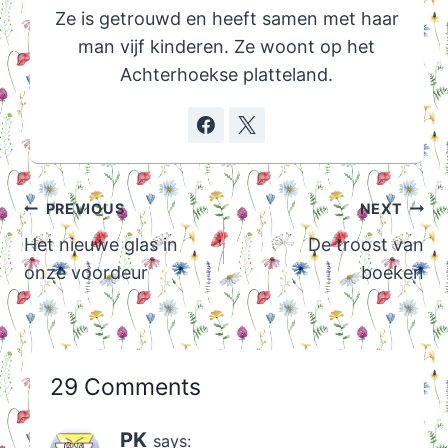
Ze is getrouwd en heeft samen met haar
man vijf kinderen. Ze woont op het
Achterhoekse platteland.
Post
PREVIOUS
NEXT
navigation
Het nieuwe glas in
De troost van
onze voordeur
boeken
29 Comments
PK
says: