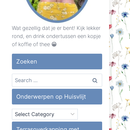
Wat gezellig dat je er bent! Kijk lekker
rond, en drink ondertussen een kopje
of koffie of thee 😀
Zoeken
Search
for:
Onderwerpen op Huisvlijt
Onderwerpen
op
Huisvlijt
Terrasoverkapping met