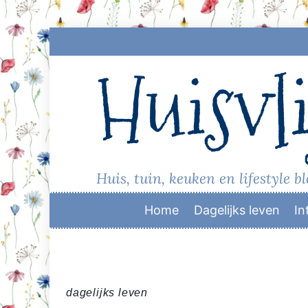
Skip
to
Huisvli
content
Huis, tuin, keuken en lifestyle b
Home
Dagelijks leven
In
dagelijks leven