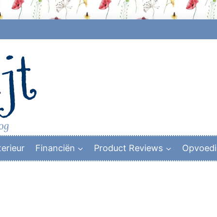
jt
log
terieur
Financiën
Product Reviews
Opvoed