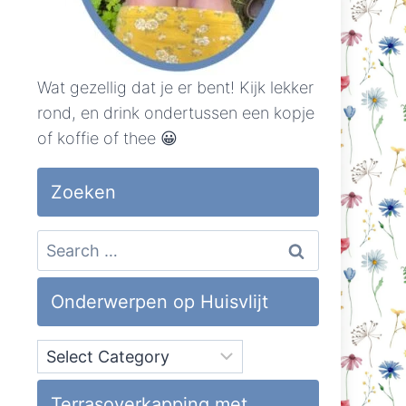
Wat gezellig dat je er bent! Kijk lekker
rond, en drink ondertussen een kopje
of koffie of thee 😀
Zoeken
Search
for:
Onderwerpen op Huisvlijt
Onderwerpen
op
Huisvlijt
Terrasoverkapping met