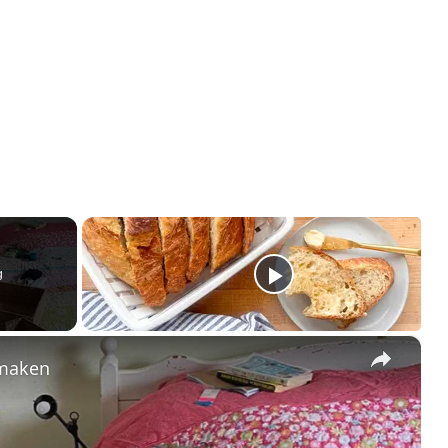
g
×
nmaken