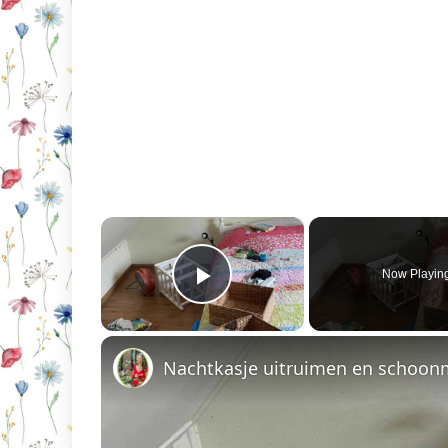
×
Now Playin
Play Video
Nachtkasje uitruimen en schoo