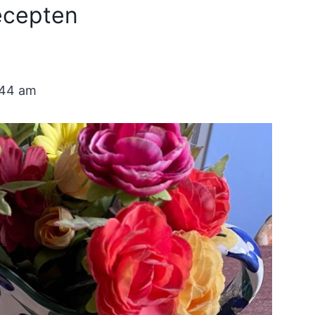
ecepten
:44 am