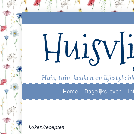
Skip
to
Huisvli
content
Huis, tuin, keuken en lifestyle b
Home
Dagelijks leven
In
koken/recepten