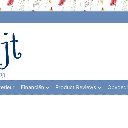
jt
log
terieur
Financiën
Product Reviews
Opvoed