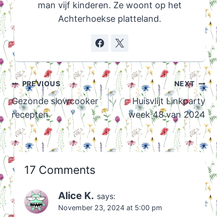
man vijf kinderen. Ze woont op het
Achterhoekse platteland.
Post
PREVIOUS
NEXT
navigation
Gezonde slowcooker
Huisvlijt Linkparty
recepten
week 48 van 2024
17 Comments
Alice K.
says:
November 23, 2024 at 5:00 pm