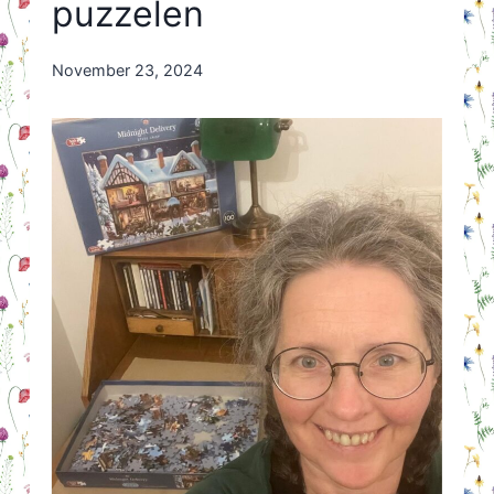
puzzelen
By
November 23, 2024
Nicole
Orriëns