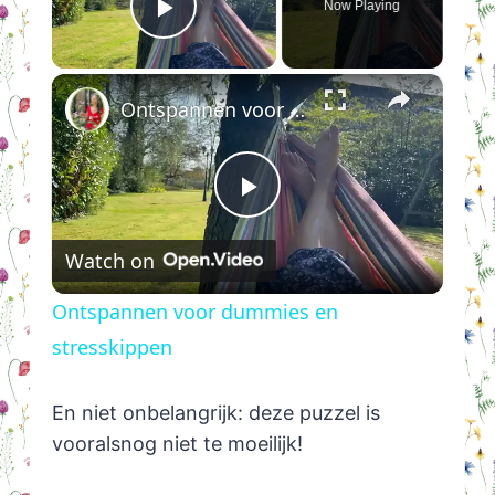
Now Playing
Play Video
×
Ontspannen voor dummies en stresskippen
Play
Watch on
Video
Ontspannen voor dummies en
stresskippen
En niet onbelangrijk: deze puzzel is
vooralsnog niet te moeilijk!