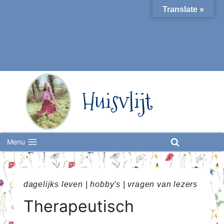
Skip
Translate »
to
content
Huisvlijt
Menu
dagelijks leven
|
hobby's
|
vragen van lezers
Therapeutisch