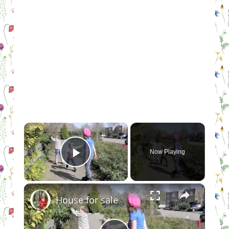
×
Now Playing
Play Video
×
House for sale