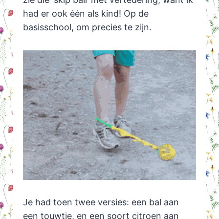
had er ook één als kind! Op de
basisschool, om precies te zijn.
Je had toen twee versies: een bal aan
een touwtje, en een soort citroen aan