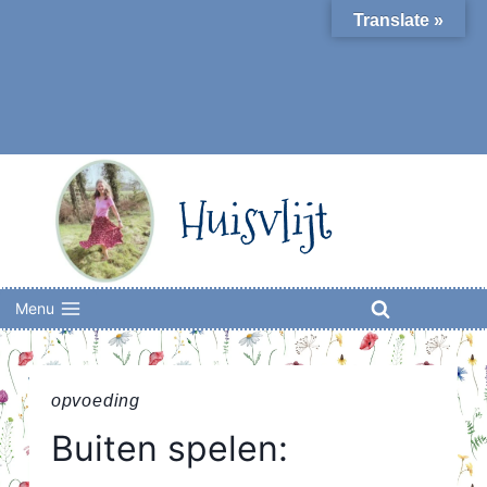
Skip
Translate »
to
content
Huisvlijt
Menu
opvoeding
Buiten spelen: