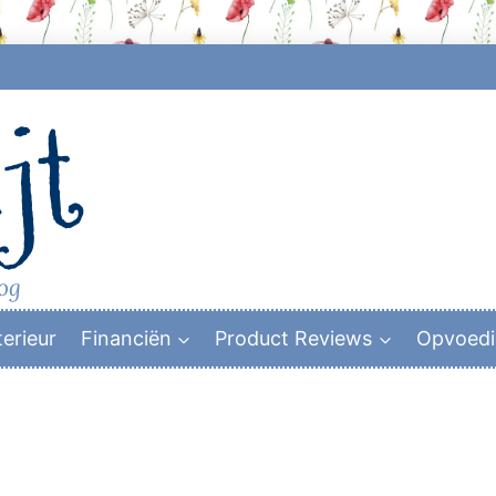
jt
log
terieur
Financiën
Product Reviews
Opvoed