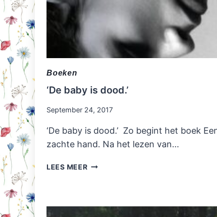
Boeken
‘De baby is dood.’
September 24, 2017
‘De baby is dood.’ Zo begint het boek Ee
zachte hand. Na het lezen van…
‘DE
LEES MEER
BABY
IS
DOOD.’