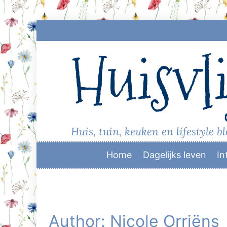
Skip
to
Huisvli
content
Huis, tuin, keuken en lifestyle b
Home
Dagelijks leven
In
Author: Nicole Orriëns