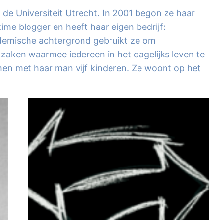
 de Universiteit Utrecht. In 2001 begon ze haar
ltime blogger en heeft haar eigen bedrijf:
ademische achtergrond gebruikt ze om
zaken waarmee iedereen in het dagelijks leven te
men met haar man vijf kinderen. Ze woont op het