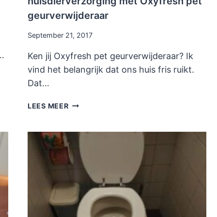
huisdierverzorging met Oxyfresh pet
geurverwijderaar
September 21, 2017
n…
Ken jij Oxyfresh pet geurverwijderaar? Ik
vind het belangrijk dat ons huis fris ruikt.
Dat…
HONDENGEUR
LEES MEER
VERWIJDEREN
EN
HUISDIERVERZORGING
MET
OXYFRESH
PET
GEURVERWIJDERAAR