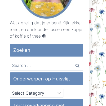
Wat gezellig dat je er bent! Kijk lekker
rond, en drink ondertussen een kopje
of koffie of thee 😀
Zoeken
Search
for:
Onderwerpen op Huisvlijt
Onderwerpen
op
Huisvlijt
Terrasoverkapping met