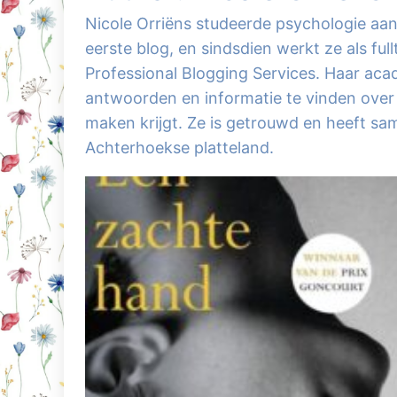
Nicole Orriëns studeerde psychologie aan
eerste blog, en sindsdien werkt ze als ful
Professional Blogging Services. Haar ac
antwoorden en informatie te vinden over 
maken krijgt. Ze is getrouwd en heeft sa
Achterhoekse platteland.