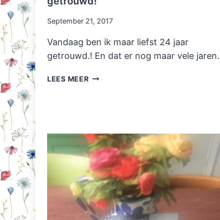
getrouwd!
September 21, 2017
Vandaag ben ik maar liefst 24 jaar
getrouwd.! En dat er nog maar vele jare
ALLEMACHTIG.
LEES MEER
BEN
IK
TOCH
AL
24
JAAR
GETROUWD!