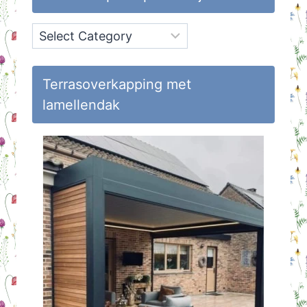
Onderwerpen
op
Huisvlijt
Terrasoverkapping met
lamellendak