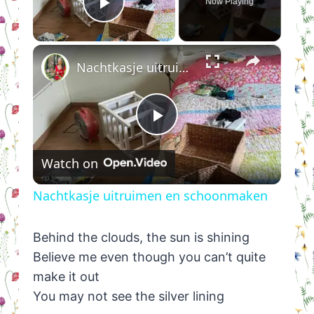
Now Playing
Play Video
×
Nachtkasje uitruimen en schoonmaken
Play
Watch on
Video
Nachtkasje uitruimen en schoonmaken
Behind the clouds, the sun is shining
Believe me even though you can’t quite
make it out
You may not see the silver lining