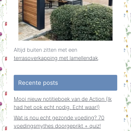
Altijd buiten zitten met een
terrasoverkapping met lamellendak
.
Recente posts
Mooi nieuw notitieboek van de Action (Ik
had het ook echt nodig. Echt waar!)
Wat is nou echt gezonde voeding? 70
voedingsmythes doorgeprikt + quiz!