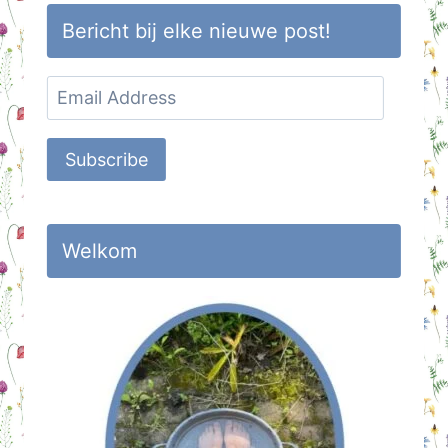
Bericht bij elke nieuwe post!
Email
Address
Subscribe
Welkom