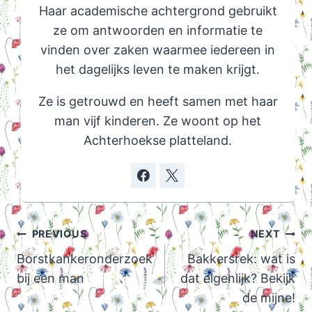
Haar academische achtergrond gebruikt
ze om antwoorden en informatie te
vinden over zaken waarmee iedereen in
het dagelijks leven te maken krijgt.
Ze is getrouwd en heeft samen met haar
man vijf kinderen. Ze woont op het
Achterhoekse platteland.
Post
PREVIOUS
NEXT
navigation
Borstkankeronderzoek
Bakkersrek: wat is
bij een man
dat eigenlijk? Bekijk
de mijne!