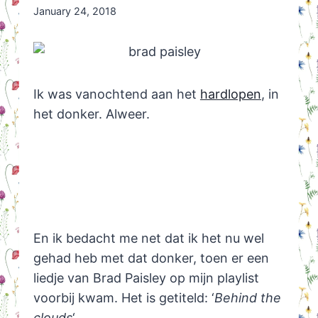
By
January 24, 2018
Nicole
Orriëns
Ik was vanochtend aan het
hardlopen
, in
het donker. Alweer.
En ik bedacht me net dat ik het nu wel
gehad heb met dat donker, toen er een
liedje van Brad Paisley op mijn playlist
voorbij kwam. Het is getiteld: ‘
Behind the
clouds
‘.