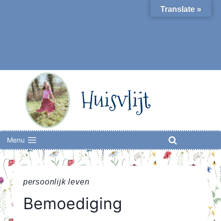
Skip
Translate »
to
content
Huisvlijt
Menu
persoonlijk leven
Bemoediging