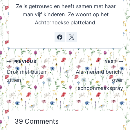
Ze is getrouwd en heeft samen met haar
man vijf kinderen. Ze woont op het
Achterhoekse platteland.
Post
PREVIOUS
NEXT
navigation
Druk met buiten
Alarmerend bericht
zitten
over
schoonmaakspray
39 Comments