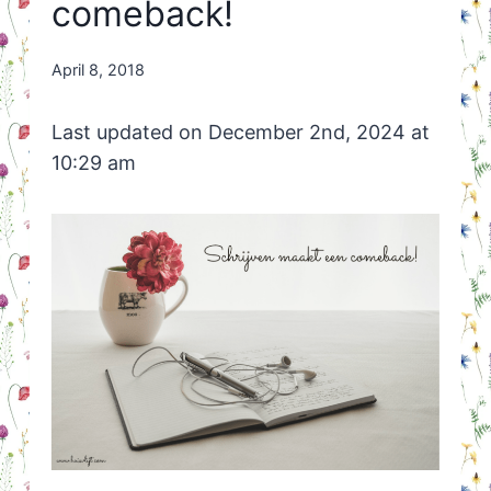
comeback!
By
April 8, 2018
Nicole
Orriëns
Last updated on December 2nd, 2024 at
10:29 am