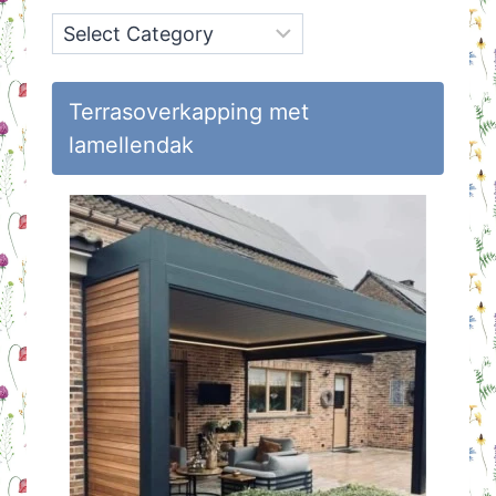
Onderwerpen
op
Huisvlijt
Terrasoverkapping met
lamellendak