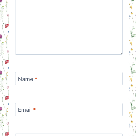
Name
*
Email
*