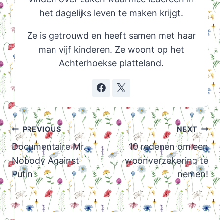
het dagelijks leven te maken krijgt.
Ze is getrouwd en heeft samen met haar
man vijf kinderen. Ze woont op het
Achterhoekse platteland.
Post
PREVIOUS
NEXT
navigation
Documentaire Mr.
10 redenen om een
Nobody Against
woonverzekering te
Putin
nemen!