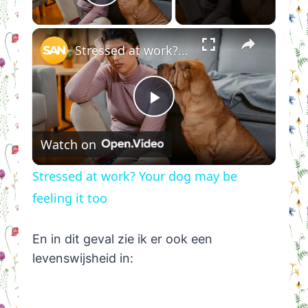
Play Video
×
Stressed at work? Your dog may be feeling it too
Play
Watch on
Video
Stressed at work? Your dog may be
feeling it too
En in dit geval zie ik er ook een
levenswijsheid in: