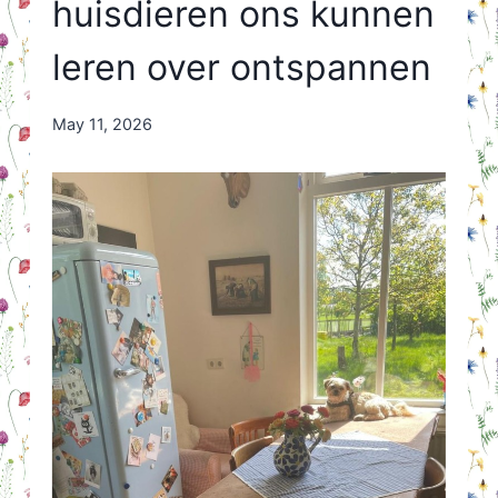
huisdieren ons kunnen
leren over ontspannen
By
May 11, 2026
Nicole
Orriëns