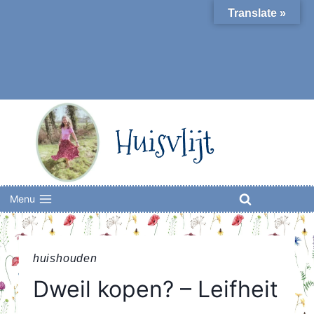
Skip
Translate »
to
content
Huisvlijt
Menu
huishouden
Dweil kopen? – Leifheit