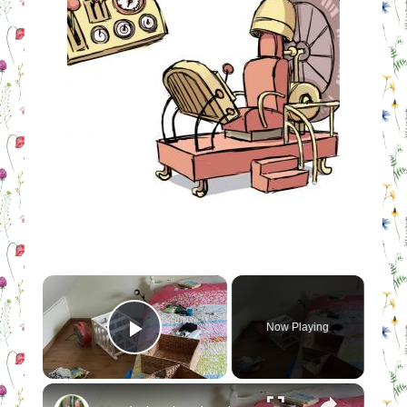
×
Now Playing
Play Video
×