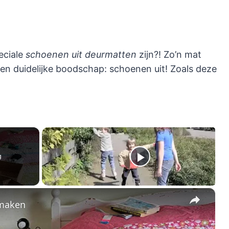
eciale
schoenen uit deurmatten
zijn?! Zo’n mat
 duidelijke boodschap: schoenen uit! Zoals deze
g
×
nmaken