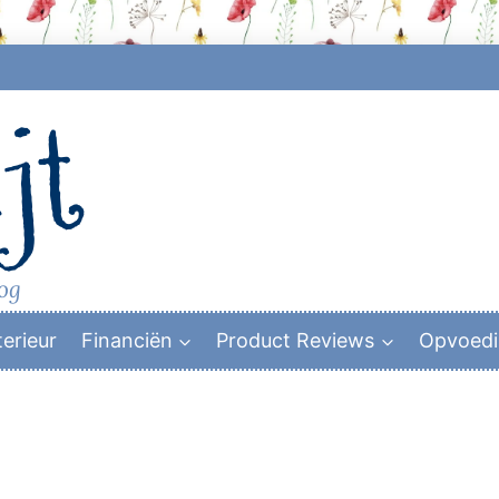
jt
log
terieur
Financiën
Product Reviews
Opvoed