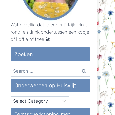
Wat gezellig dat je er bent! Kijk lekker
rond, en drink ondertussen een kopje
of koffie of thee 😀
Zoeken
Search
for:
Onderwerpen op Huisvlijt
Onderwerpen
op
Huisvlijt
Terrasoverkapping met