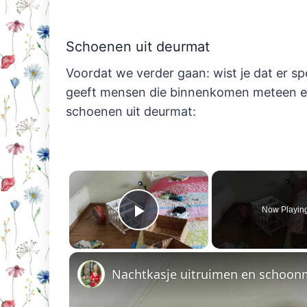
Schoenen uit deurmat
Voordat we verder gaan: wist je dat er sp
geeft mensen die binnenkomen meteen een
schoenen uit deurmat:
×
Now Playin
Play Video
Nachtkasje uitruimen en schoo