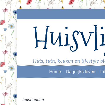
Skip
to
Huisvli
content
Huis, tuin, keuken en lifestyle b
Home
Dagelijks leven
In
huishouden