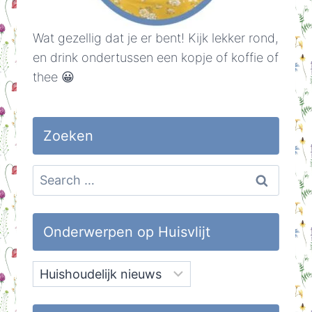
Wat gezellig dat je er bent! Kijk lekker rond,
en drink ondertussen een kopje of koffie of
thee 😀
Zoeken
Search
for:
Onderwerpen op Huisvlijt
Onderwerpen
op
Huisvlijt