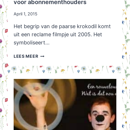
voor abonnementhouders
April 1, 2015
Het begrip van de paarse krokodil komt
uit een reclame filmpje uit 2005. Het
symboliseert…
HET
LEES MEER
PAARSE
KROKODIL
EFFECT:
BOETE
VOOR
ABONNEMENTHOUDERS