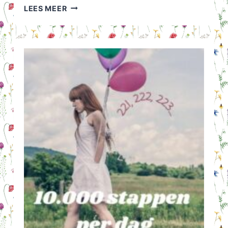
PRIMARK
LEES MEER
EN
ACTION:
TE
GOEDKOOP
OM
ETHISCH
TE
ZIJN?