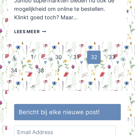
Jumbo supermarkten bieden nu ook de
mogelijkheid om online te bestellen.
Klinkt goed toch? Maar…
ONLINE
LEES MEER
BESTELLEN
BIJ
JUMBO
Page
Previous
1
…
30
31
32
33
navigation
Page
Next
34
…
38
Page
Bericht bij elke nieuwe post!
Email