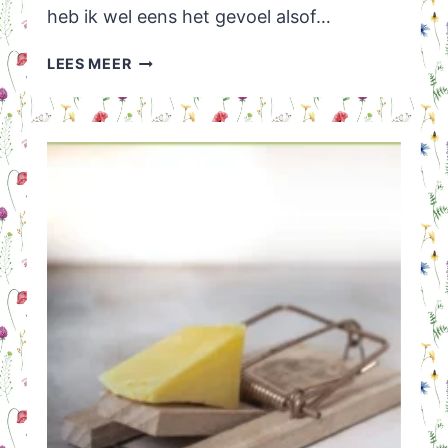
heb ik wel eens het gevoel alsof…
BURN-
LEES MEER
OUT
DAGBOEK
VAN
MAAIKE
HARTJES