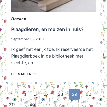
Boeken
Plaagdieren, en muizen in huis?
September 15, 2018
Ik geef het eerlijk toe. Ik reserveerde het
Plaagdierboek in de bibliotheek met
slechte, en…
PLAAGDIEREN,
LEES MEER
EN
MUIZEN
IN
Page
Previous
1
…
27
28
29
30
HUIS?
navigation
Page
Next
31
…
40