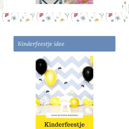
Kinderfeestje idee