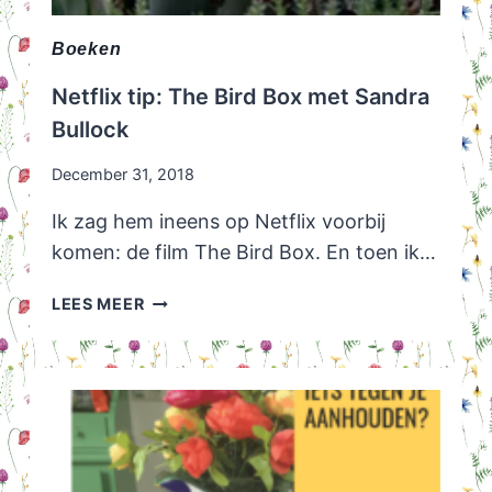
Boeken
Netflix tip: The Bird Box met Sandra
Bullock
December 31, 2018
Ik zag hem ineens op Netflix voorbij
komen: de film The Bird Box. En toen ik…
NETFLIX
LEES MEER
TIP:
THE
BIRD
BOX
MET
SANDRA
BULLOCK