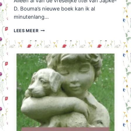
Alleen al van de vreselijke titel van Japke-
D. Bouma’s nieuwe boek kan ik al
minutenlang…
MAG
LEES MEER
IK
EVEN
IETS
TEGEN
JE
AANHOUDEN?