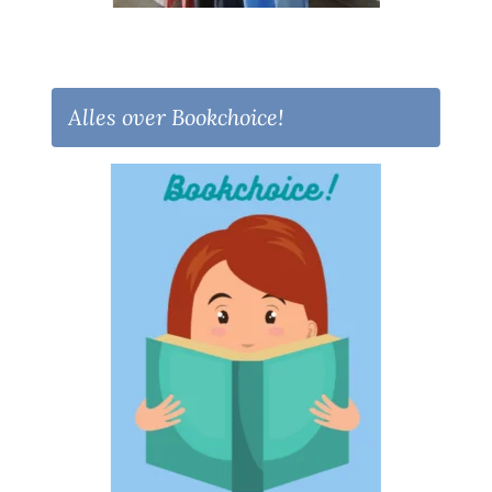
Alles over Bookchoice!