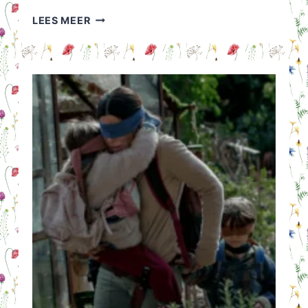
BLOOMON
LEES MEER
BOEKETTEN:
FLORAL
PHILOSPHY,
EEN
NIEUWE
KIJK
OP
BLOEMEN