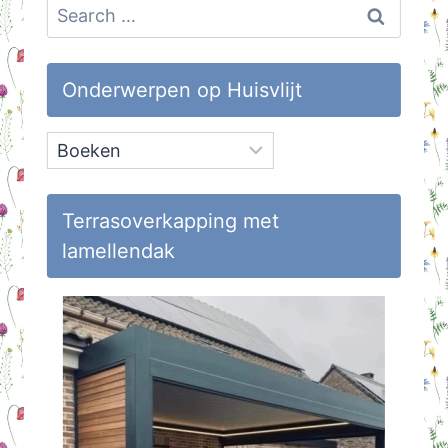
Search
for:
Onderwerpen op Huisvlijt
Onderwerpen
op
Huisvlijt
Terrasoverkapping met
lamellendak