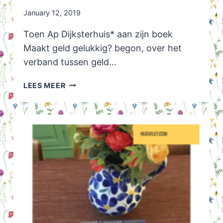
January 12, 2019
Toen Ap Dijksterhuis* aan zijn boek
Maakt geld gelukkig? begon, over het
verband tussen geld…
MAAKT
LEES MEER
GELD
GELUKKIG?
EEN
ONGEMAKKELIJK
ANTWOORD.