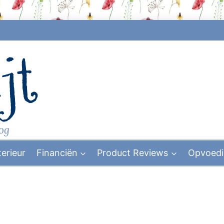
jt
log
terieur
Financiën
Product Reviews
Opvoed