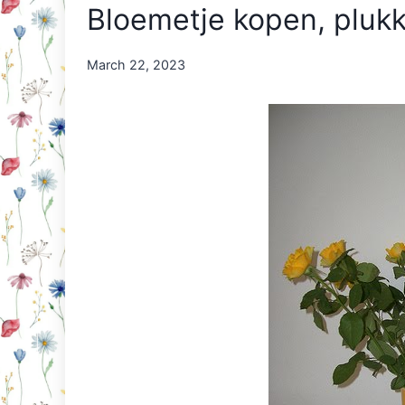
Bloemetje kopen, plukk
By
March 22, 2023
Nicole
Orriëns