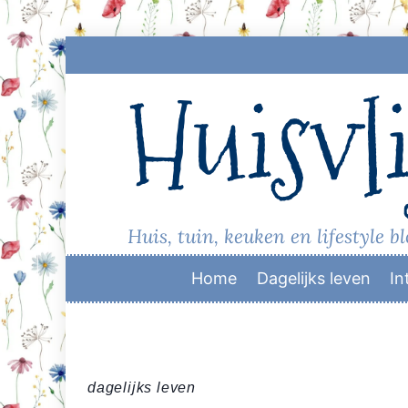
Skip
to
Huisvli
content
Huis, tuin, keuken en lifestyle b
Home
Dagelijks leven
In
dagelijks leven