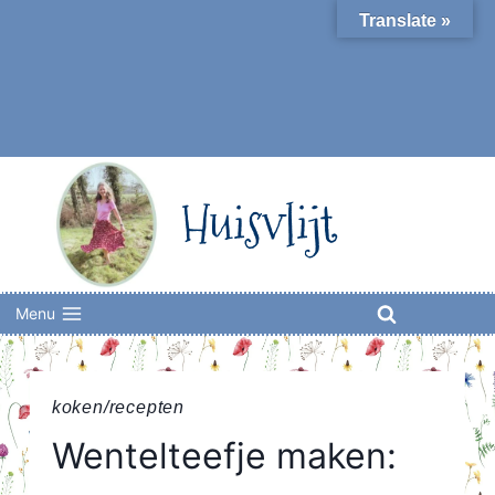
Skip
Translate »
to
content
Huisvlijt
Menu
koken/recepten
Wentelteefje maken: