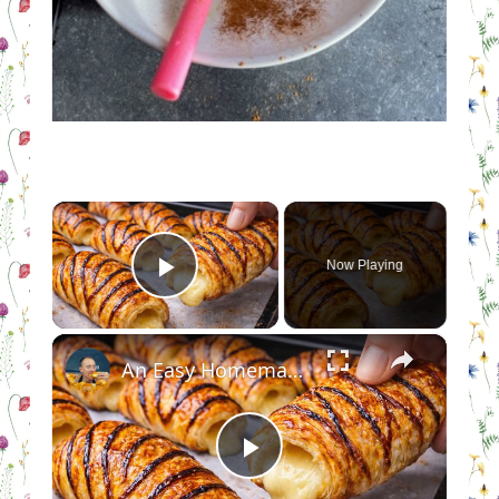
×
Now Playing
Play Video
×
An Easy Homemade Recipe for Japanese Croissants
Play