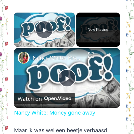
×
Now Playing
Play Video
×
Nancy White: Money gone away
Play
Watch on
Video
Nancy White: Money gone away
Maar ik was wel een beetje verbaasd