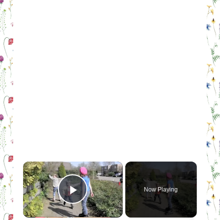
×
Now Playing
Play Video