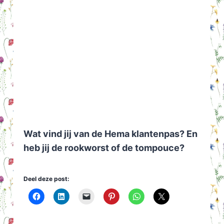
Wat vind jij van de Hema klantenpas? En
heb jij de rookworst of de tompouce?
Deel deze post: