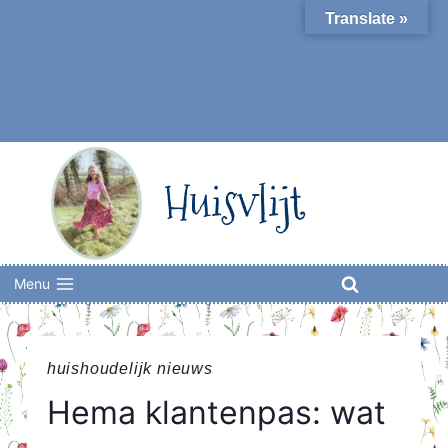
Skip
Translate »
to
content
Huisvlijt
Menu
huishoudelijk nieuws
Hema klantenpas: wat