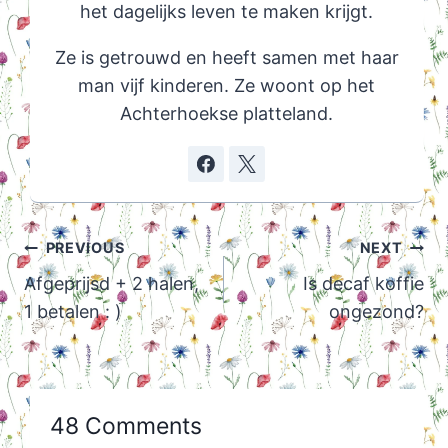
het dagelijks leven te maken krijgt.
Ze is getrouwd en heeft samen met haar
man vijf kinderen. Ze woont op het
Achterhoekse platteland.
Post
PREVIOUS
NEXT
navigation
Afgeprijsd + 2 halen,
Is decaf koffie
1 betalen : )
ongezond?
48 Comments