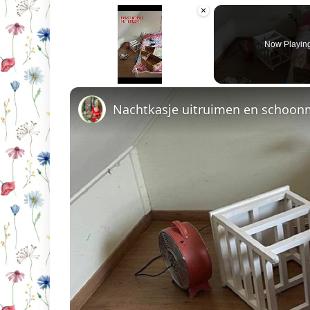
×
Now Playin
Unmute
Nachtkasje uitruimen en schoo