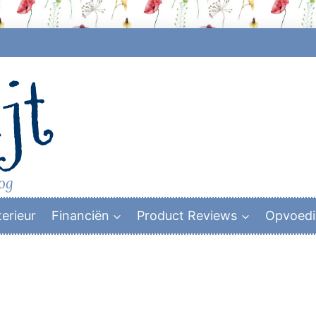
jt
log
terieur
Financiën
Product Reviews
Opvoed