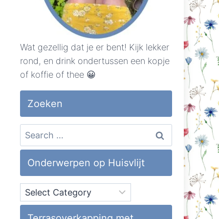
Wat gezellig dat je er bent! Kijk lekker
rond, en drink ondertussen een kopje
of koffie of thee 😀
Zoeken
Search
for:
Onderwerpen op Huisvlijt
Onderwerpen
op
Huisvlijt
Terrasoverkapping met