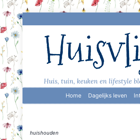
Skip
to
Huisvli
content
Huis, tuin, keuken en lifestyle b
Home
Dagelijks leven
In
huishouden