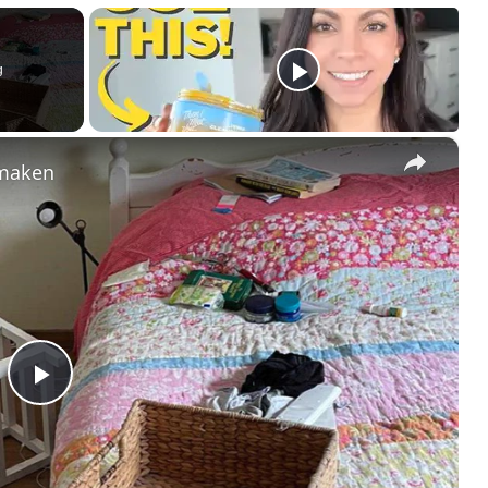
g
×
nmaken
Play
Video