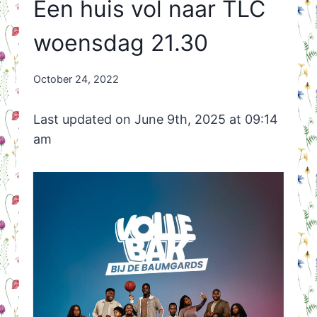
Een huis vol naar TLC
woensdag 21.30
By
October 24, 2022
Nicole
Orriëns
Last updated on June 9th, 2025 at 09:14
am