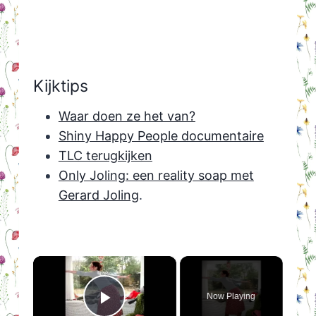
Kijktips
Waar doen ze het van?
Shiny Happy People documentaire
TLC terugkijken
Only Joling: een reality soap met
Gerard Joling
.
×
Now Playing