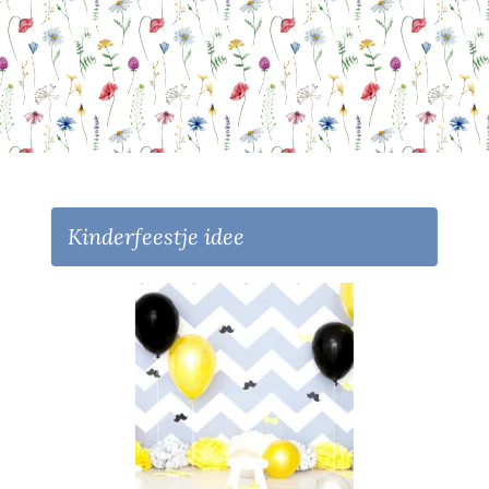
Kinderfeestje idee