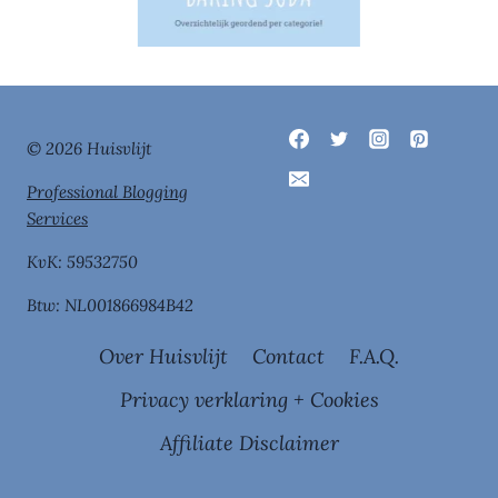
© 2026 Huisvlijt
Professional Blogging
Services
KvK: 59532750
Btw: NL001866984B42
Over Huisvlijt
Contact
F.A.Q.
Privacy verklaring + Cookies
Affiliate Disclaimer