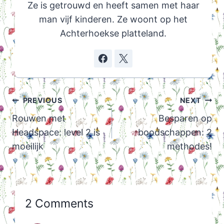
Ze is getrouwd en heeft samen met haar
man vijf kinderen. Ze woont op het
Achterhoekse platteland.
Post
PREVIOUS
NEXT
navigation
Rouwen met
Besparen op
Headspace: level 2 is
boodschappen: 2
moeilijk
methodes!
2 Comments