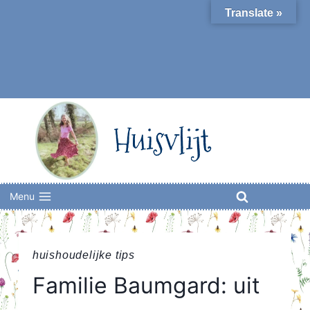
Skip
Translate »
to
content
Huisvlijt
Menu
huishoudelijke tips
Familie Baumgard: uit