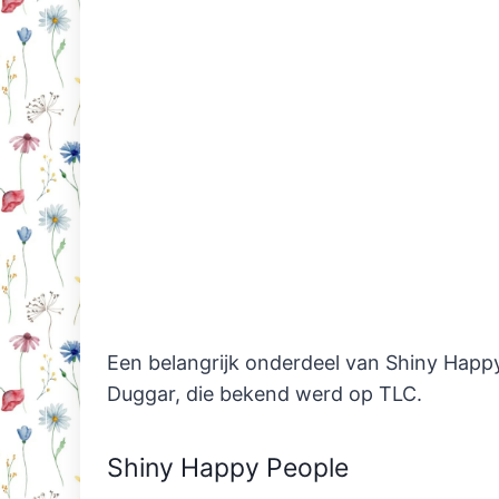
Een belangrijk onderdeel van Shiny Happy 
Duggar, die bekend werd op TLC.
Shiny Happy People