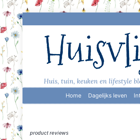
Skip
to
Huisvli
content
Huis, tuin, keuken en lifestyle b
Home
Dagelijks leven
In
product reviews