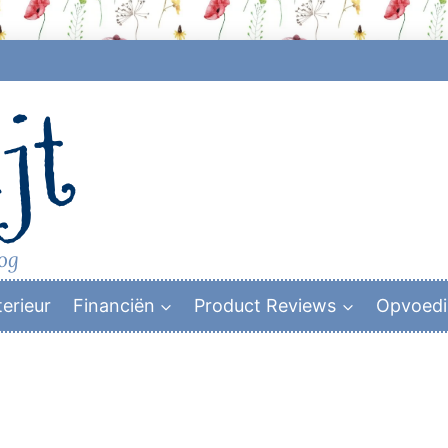
jt
log
terieur
Financiën
Product Reviews
Opvoed