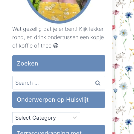
Wat gezellig dat je er bent! Kijk lekker
rond, en drink ondertussen een kopje
of koffie of thee 😀
Zoeken
Search
for:
Onderwerpen op Huisvlijt
Onderwerpen
op
Huisvlijt
Terrasoverkapping met