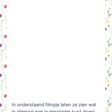
In onderstaand filmpje laten ze zien wat
je allemaal met je eiersnijder kunt doen!