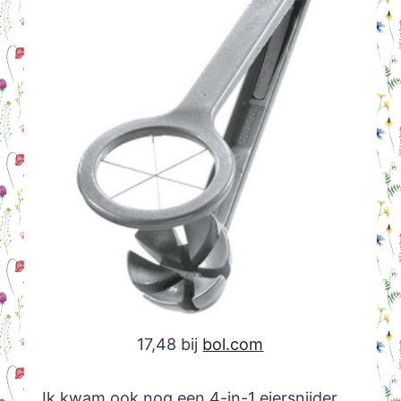
17,48 bij
bol.com
Ik kwam ook nog een 4-in-1 eiersnijder