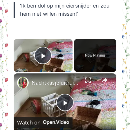
‘Ik ben dol op mijn eiersnijder en zou
hem niet willen missen!’
×
Now Playing
Play Video
×
Nachtkasje uitruimen en schoonmaken
Play
Watch on
Video