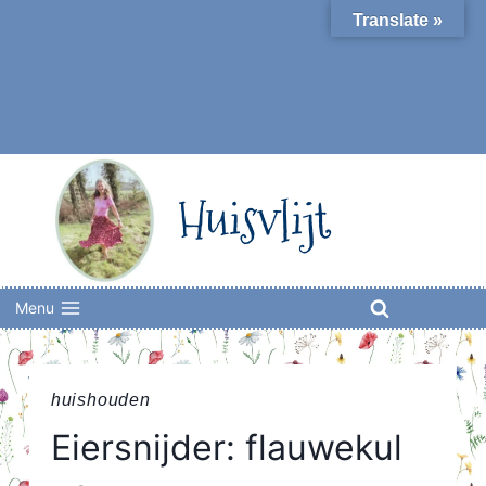
Skip
Translate »
to
content
Huisvlijt
Menu
huishouden
Eiersnijder: flauwekul