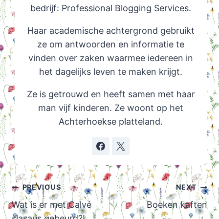
bedrijf: Professional Blogging Services.
Haar academische achtergrond gebruikt
ze om antwoorden en informatie te
vinden over zaken waarmee iedereen in
het dagelijks leven te maken krijgt.
Ze is getrouwd en heeft samen met haar
man vijf kinderen. Ze woont op het
Achterhoekse platteland.
Post
PREVIOUS
NEXT
navigation
Wat is er met Calvé
Boeken kaften
slasaus gebeurd?!