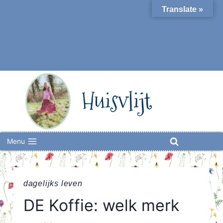
Skip
Translate »
to
content
Huisvlijt
Menu
dagelijks leven
DE Koffie: welk merk