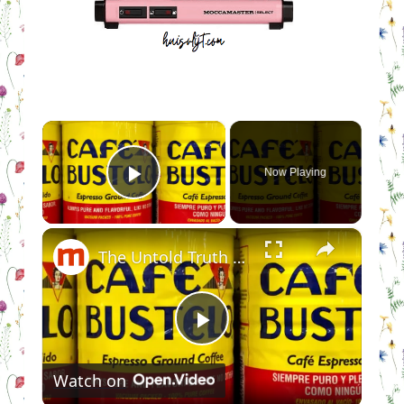
×
Now Playing
Play Video
×
The Untold Truth Of Café Bustelo
Play
Watch on
Video