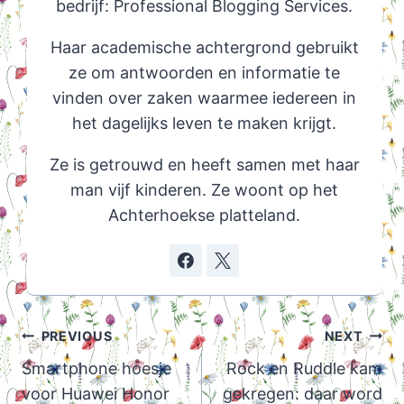
bedrijf: Professional Blogging Services.
Haar academische achtergrond gebruikt
ze om antwoorden en informatie te
vinden over zaken waarmee iedereen in
het dagelijks leven te maken krijgt.
Ze is getrouwd en heeft samen met haar
man vijf kinderen. Ze woont op het
Achterhoekse platteland.
Post
PREVIOUS
NEXT
navigation
Smartphone hoesje
Rock en Ruddle kam
voor Huawei Honor
gekregen: daar word