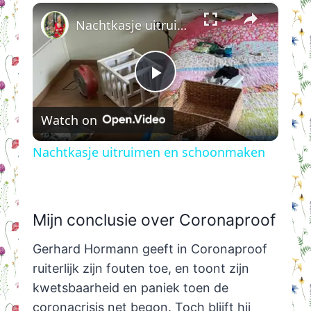
×
Play
Unmute
Fullscreen
Nachtkasje uitruimen en schoonmaken
Play
Watch on
Video
Nachtkasje uitruimen en schoonmaken
Mijn conclusie over Coronaproof
Gerhard Hormann geeft in Coronaproof
ruiterlijk zijn fouten toe, en toont zijn
kwetsbaarheid en paniek toen de
coronacrisis net begon. Toch blijft hij