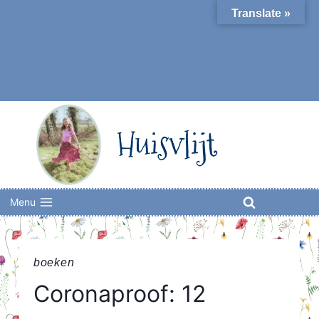
Skip
Translate »
to
content
Huisvlijt
Menu
boeken
Coronaproof: 12