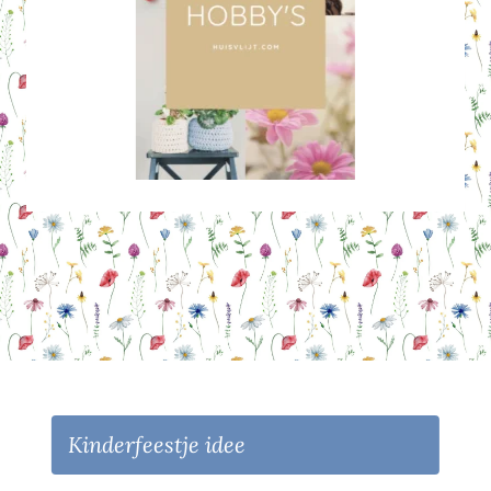
Kinderfeestje idee