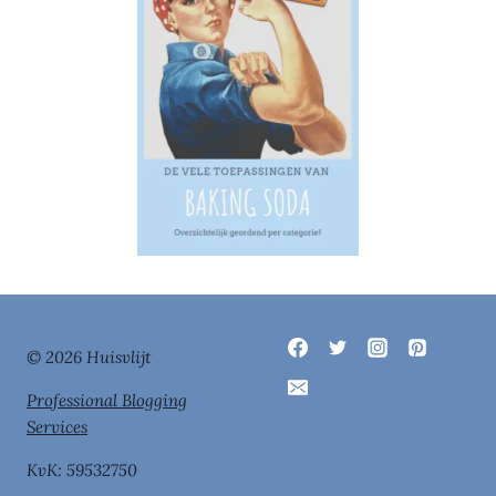
© 2026 Huisvlijt
Professional Blogging
Services
KvK: 59532750