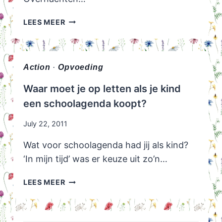
WIMDU:
LEES MEER
GOEDKOOP
OVERNACHTEN
BIJ
LOCALS
Action
·
Opvoeding
Waar moet je op letten als je kind
een schoolagenda koopt?
July 22, 2011
Wat voor schoolagenda had jij als kind?
‘In mijn tijd’ was er keuze uit zo’n…
WAAR
LEES MEER
MOET
JE
OP