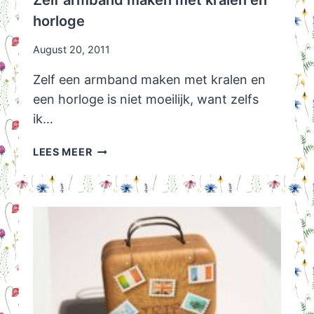
horloge
August 20, 2011
Zelf een armband maken met kralen en
een horloge is niet moeilijk, want zelfs
ik…
ZELF
LEES MEER
ARMBAND
MAKEN
MET
KRALEN
EN
HORLOGE