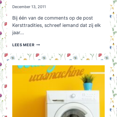
December 13, 2011
Bij één van de comments op de post
Kersttradities, schreef iemand dat zij elk
jaar…
GOEDKOPE
LEES MEER
PUZZELS
BIJ
DE
LIDL
TOT
WEL
1000
STUKJES