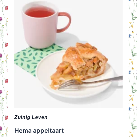
LETTEN
ALS
JE
KIND
EEN
SCHOOLAGENDA
KOOPT?
Zuinig Leven
Hema appeltaart