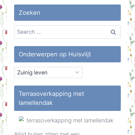
Zoeken
Search
for:
Onderwerpen op Huisvlijt
Onderwerpen
op
Huisvlijt
Terrasoverkapping met
lamellendak
Altijd buiten zitten met een