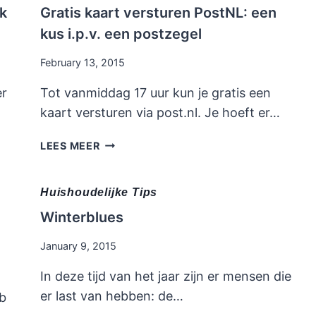
ek
Gratis kaart versturen PostNL: een
kus i.p.v. een postzegel
February 13, 2015
er
Tot vanmiddag 17 uur kun je gratis een
kaart versturen via post.nl. Je hoeft er…
GRATIS
LEES MEER
KAART
VERSTUREN
POSTNL:
Huishoudelijke Tips
EEN
Winterblues
KUS
I.P.V.
January 9, 2015
EEN
POSTZEGEL
In deze tijd van het jaar zijn er mensen die
er last van hebben: de…
eb