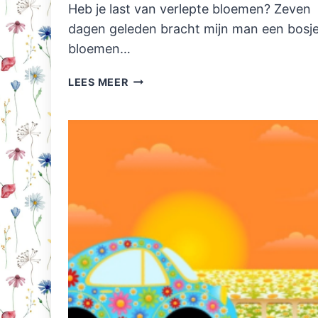
Heb je last van verlepte bloemen? Zeven
dagen geleden bracht mijn man een bosj
bloemen…
VERLEPTE
LEES MEER
BLOEMEN?
DOE
LANGER
MET
JE
GERBERA’S