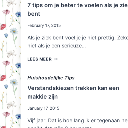
7 tips om je beter te voelen als je zi
bent
February 17, 2015
Als je ziek bent voel je je niet prettig. Zek
niet als je een serieuze…
7
LEES MEER
TIPS
OM
JE
Huishoudelijke Tips
BETER
Verstandskiezen trekken kan een
TE
makkie zijn
VOELEN
ALS
January 17, 2015
JE
ZIEK
Vijf jaar. Dat is hoe lang ik er tegenaan h
BENT