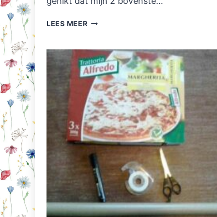
gehikt dat mijn 2 bovenste…
VERSTANDSKIEZEN
LEES MEER
TREKKEN
KAN
EEN
MAKKIE
ZIJN