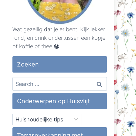
Wat gezellig dat je er bent! Kijk lekker
rond, en drink ondertussen een kopje
of koffie of thee 😀
Zoeken
Search
for:
Onderwerpen op Huisvlijt
Onderwerpen
op
Huisvlijt
Terrasoverkapping met