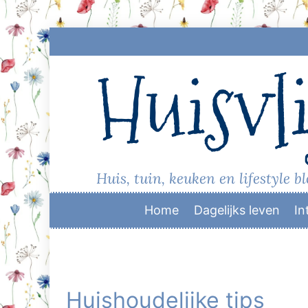
Skip
to
Huisvli
content
Huis, tuin, keuken en lifestyle b
Home
Dagelijks leven
In
Huishoudelijke tips