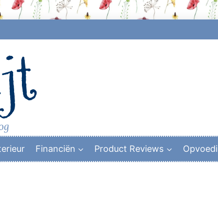
jt
log
terieur
Financiën
Product Reviews
Opvoed