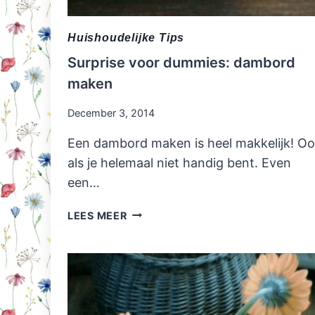
Huishoudelijke Tips
Surprise voor dummies: dambord
maken
December 3, 2014
Een dambord maken is heel makkelijk! O
als je helemaal niet handig bent. Even
een…
SURPRISE
LEES MEER
VOOR
DUMMIES:
DAMBORD
MAKEN