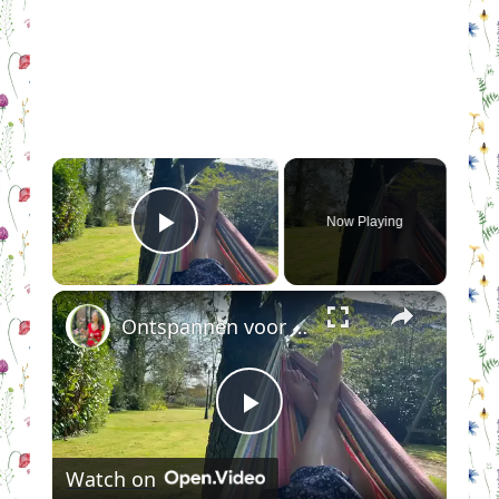
×
Now Playing
Play Video
×
Ontspannen voor dummies en stresskippen
Play
Watch on