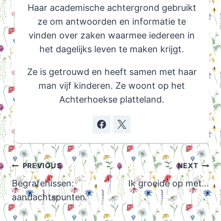
Haar academische achtergrond gebruikt
ze om antwoorden en informatie te
vinden over zaken waarmee iedereen in
het dagelijks leven te maken krijgt.
Ze is getrouwd en heeft samen met haar
man vijf kinderen. Ze woont op het
Achterhoekse platteland.
Post
PREVIOUS
NEXT
navigation
Begrafenissen:
Ik groeide op met…
aandachtspunten