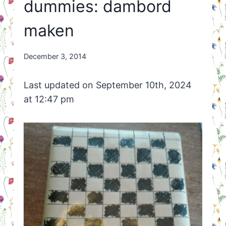
dummies: dambord
maken
By
December 3, 2014
Nicole
Orriëns
Last updated on September 10th, 2024
at 12:47 pm