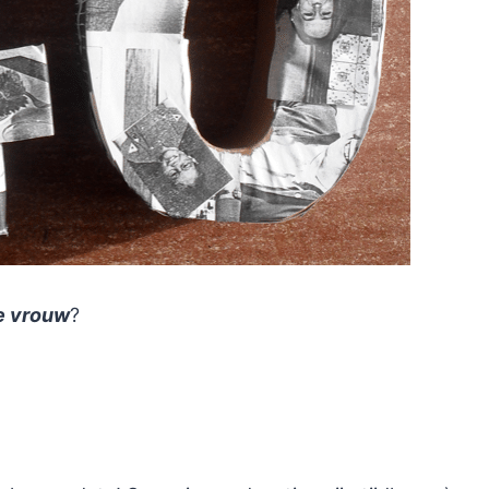
e vrouw
?