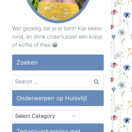
Wat gezellig dat je er bent! Kijk lekker
rond, en drink ondertussen een kopje
of koffie of thee 😀
Zoeken
Search
for:
Onderwerpen op Huisvlijt
Onderwerpen
op
Huisvlijt
Terrasoverkapping met