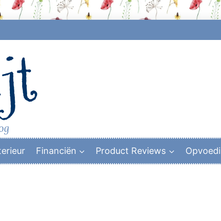
jt
log
terieur
Financiën
Product Reviews
Opvoed