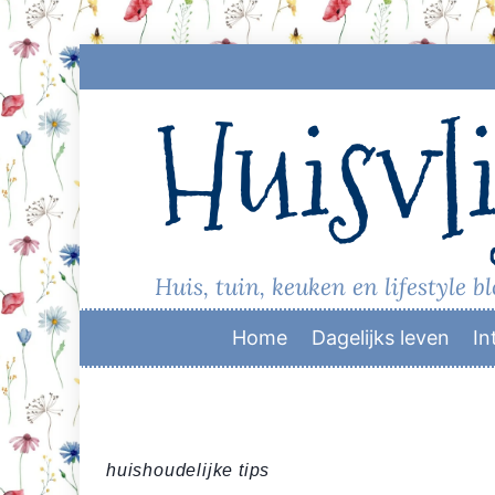
Skip
to
Huisvli
content
Huis, tuin, keuken en lifestyle b
Home
Dagelijks leven
In
huishoudelijke tips