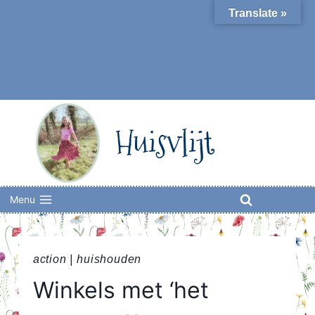
Skip
Translate »
to
content
Huisvlijt
Menu
action
|
huishouden
Winkels met ‘het