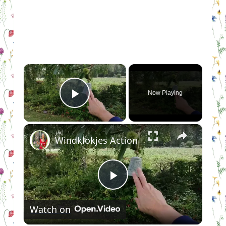
×
Now Playing
Play Video
×
Windklokjes Action
Play
Watch on
Video