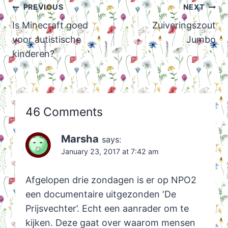
Post
PREVIOUS
NEXT
navigation
Is Minecraft goed
Zuiveringszout
voor autistische
Jumbo
kinderen?
46 Comments
Marsha
says:
January 23, 2017 at 7:42 am
Afgelopen drie zondagen is er op NPO2
een documentaire uitgezonden ‘De
Prijsvechter’. Echt een aanrader om te
kijken. Deze gaat over waarom mensen