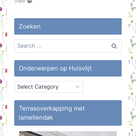
thee 😀
Zoeken
Search
for:
Onderwerpen op Huisvlijt
Onderwerpen
op
Huisvlijt
Terrasoverkapping met
lamellendak