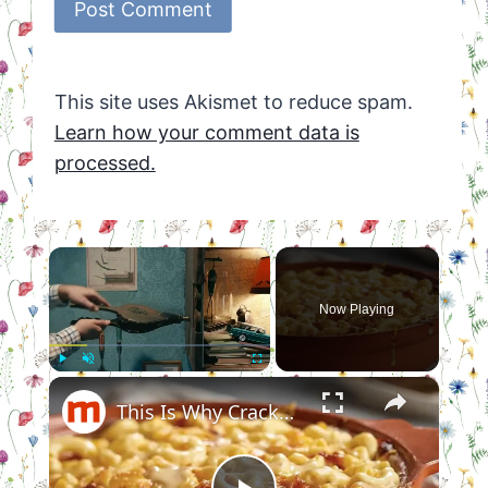
This site uses Akismet to reduce spam.
Learn how your comment data is
processed.
×
Now Playing
×
Play
Unmute
Fullscreen
This Is Why Cracker Barrel's Mac And Cheese Is So Delicious