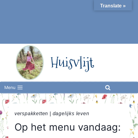
Skip
Translate »
to
content
Huisvlijt
Menu
verspakketten
|
dagelijks leven
Op het menu vandaag: