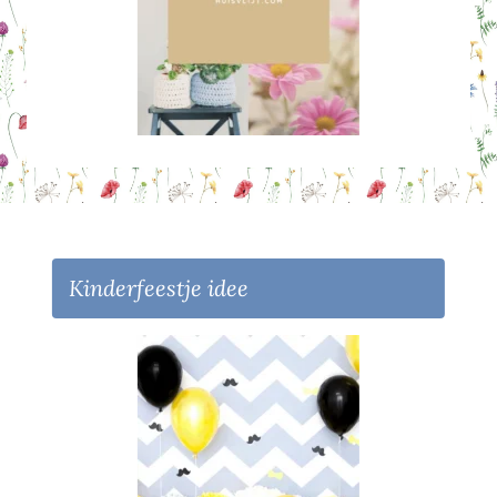
Kinderfeestje idee