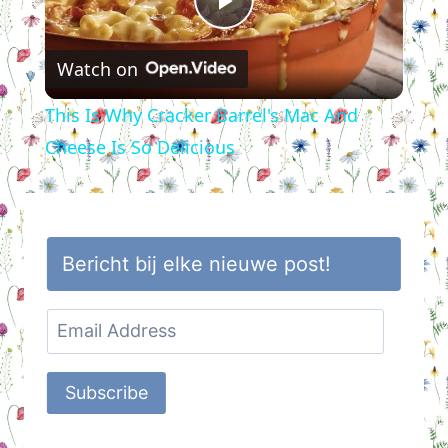
Play
Watch on
Video
This Is Why Cracker Barrel's Mac And
Cheese Is So Delicious
Bericht bij elke nieuwe post!
Email
Address
Subscribe