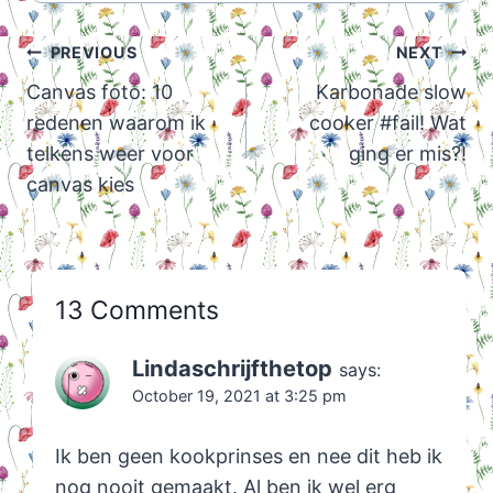
Post
PREVIOUS
NEXT
navigation
Canvas foto: 10
Karbonade slow
redenen waarom ik
cooker #fail! Wat
telkens weer voor
ging er mis?!
canvas kies
13 Comments
Lindaschrijfthetop
says:
October 19, 2021 at 3:25 pm
Ik ben geen kookprinses en nee dit heb ik
nog nooit gemaakt. Al ben ik wel erg