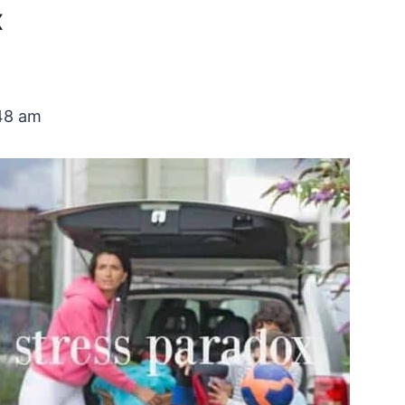
x
:48 am