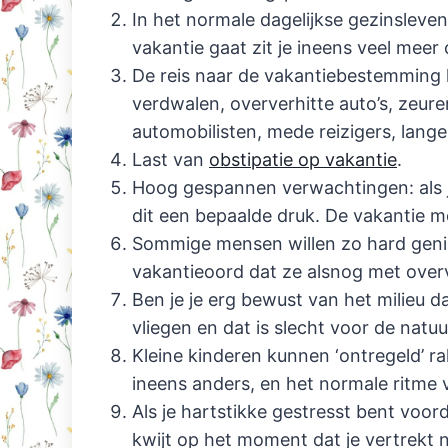
In het normale dagelijkse gezinsleven 
vakantie gaat zit je ineens veel meer o
De reis naar de vakantiebestemming k
verdwalen, oververhitte auto’s, zeur
automobilisten, mede reizigers, lange
Last van
obstipatie op vakantie
.
Hoog gespannen verwachtingen: als j
dit een bepaalde druk. De vakantie moe
Sommige mensen willen zo hard geniet
vakantieoord dat ze alsnog met overvo
Ben je je erg bewust van het milieu da
vliegen en dat is slecht voor de natuur
Kleine kinderen kunnen ‘ontregeld’ rak
ineens anders, en het normale ritme v
Als je hartstikke gestresst bent voord
kwijt op het moment dat je vertrekt n