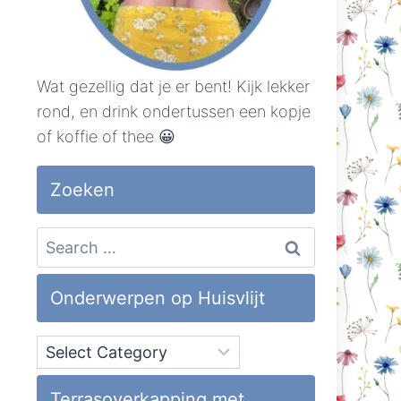
Wat gezellig dat je er bent! Kijk lekker
rond, en drink ondertussen een kopje
of koffie of thee 😀
Zoeken
Search
for:
Onderwerpen op Huisvlijt
Onderwerpen
op
Huisvlijt
Terrasoverkapping met