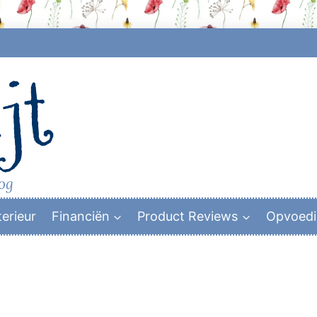
jt
log
terieur
Financiën
Product Reviews
Opvoed