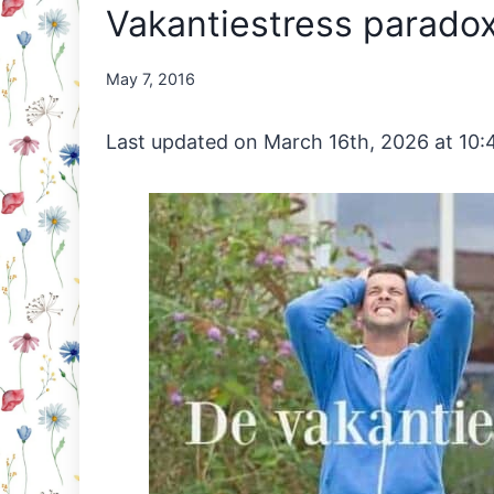
Vakantiestress parado
By
May 7, 2016
Nicole
Orriëns
Last updated on March 16th, 2026 at 10