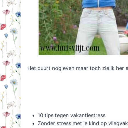
Het duurt nog even maar toch zie ik her en
10 tips tegen vakantiestress
Zonder stress met je kind op vliegvak