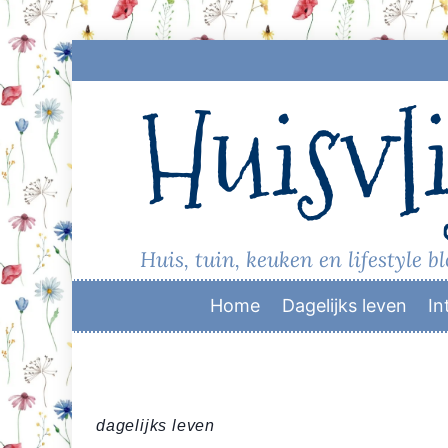
Skip
to
Huisvli
content
Huis, tuin, keuken en lifestyle b
Home
Dagelijks leven
In
dagelijks leven