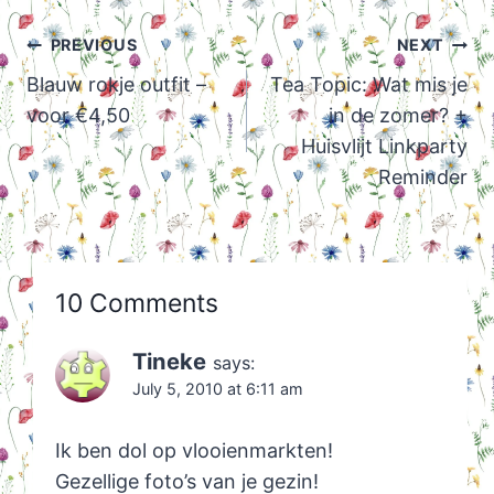
Post
PREVIOUS
NEXT
navigation
Blauw rokje outfit –
Tea Topic: Wat mis je
voor €4,50
in de zomer? +
Huisvlijt Linkparty
Reminder
10 Comments
Tineke
says:
July 5, 2010 at 6:11 am
Ik ben dol op vlooienmarkten!
Gezellige foto’s van je gezin!