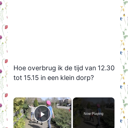
Hoe overbrug ik de tijd van 12.30
tot 15.15 in een klein dorp?
×
Now Playing
Play Video