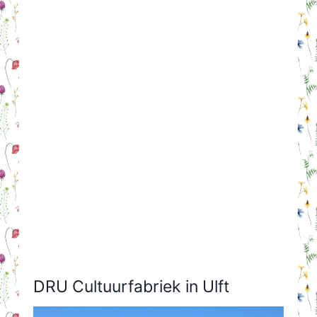
DRU Cultuurfabriek in Ulft