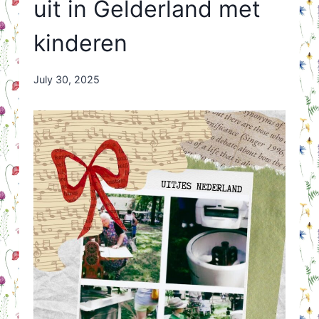
uit in Gelderland met
kinderen
By
July 30, 2025
Nicole
Orriëns