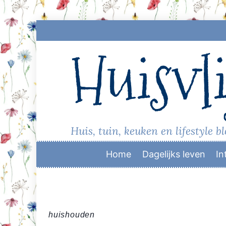
Skip
to
Huisvli
content
Huis, tuin, keuken en lifestyle b
Home
Dagelijks leven
In
huishouden