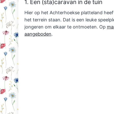
1. Een (sta)caravan in de tuin
Hier op het Achterhoekse platteland hee
het terrein staan. Dat is een leuke speelp
jongeren om elkaar te ontmoeten. Op
mar
aangeboden
.