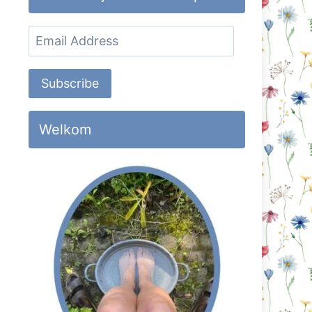
Email
Address
Subscribe
Welkom