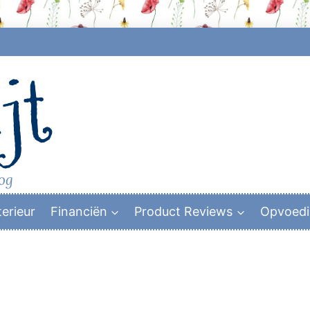
jt
log
terieur
Financiën
Product Reviews
Opvoed