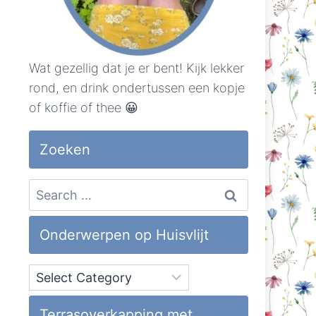
Wat gezellig dat je er bent! Kijk lekker
rond, en drink ondertussen een kopje
of koffie of thee 😀
Zoeken
Search
for:
Onderwerpen op Huisvlijt
Onderwerpen
op
Huisvlijt
Terrasoverkapping met