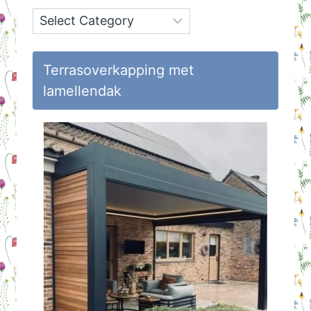
Onderwerpen
op
Huisvlijt
Terrasoverkapping met
lamellendak