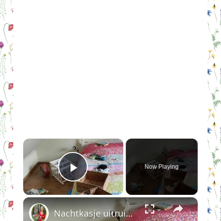
×
Now Playing
Play Video
×
Nachtkasje uitruimen en schoonmaken