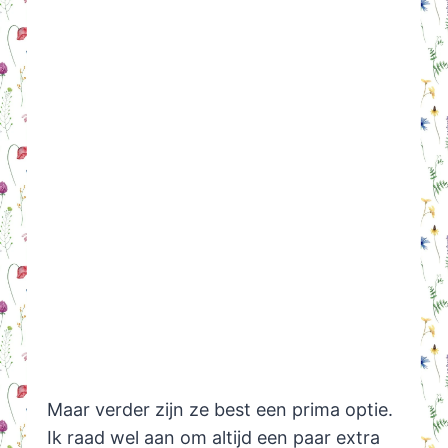
Maar verder zijn ze best een prima optie.
Ik raad wel aan om altijd een paar extra