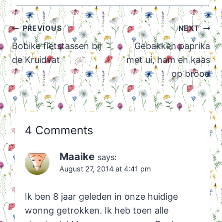
Post
PREVIOUS
NEXT
navigation
Bobike fietstassen bij
Gebakken paprika
de Kruidvat
met ui, ham en kaas
op brood
4 Comments
Maaike
says:
August 27, 2014 at 4:41 pm
Ik ben 8 jaar geleden in onze huidige
wonng getrokken. Ik heb toen alle