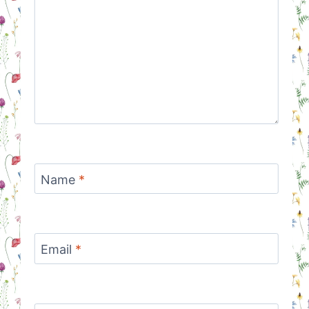
Name
*
Email
*