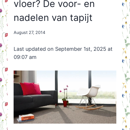
vloer? De voor- en
nadelen van tapijt
By
August 27, 2014
Nicole
Orriëns
Last updated on September 1st, 2025 at
09:07 am