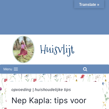
Skip
Translate »
to
content
Huisvlijt
Menu
opvoeding
|
huishoudelijke tips
Nep Kapla: tips voor