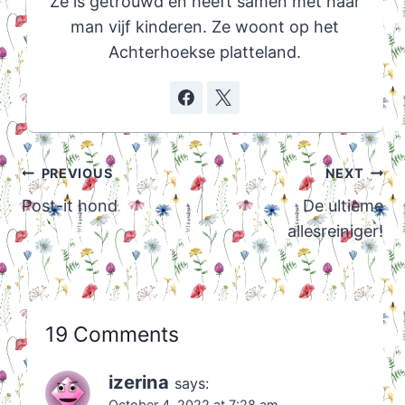
Ze is getrouwd en heeft samen met haar
man vijf kinderen. Ze woont op het
Achterhoekse platteland.
Post
PREVIOUS
NEXT
navigation
Post-it hond
De ultieme
allesreiniger!
19 Comments
izerina
says:
October 4, 2022 at 7:28 am