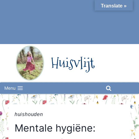
Skip
Translate »
to
content
Huisvlijt
Menu
huishouden
Mentale hygiëne: