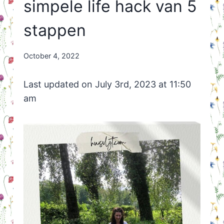
simpele life hack van 5
stappen
By
October 4, 2022
Nicole
Orriëns
Last updated on July 3rd, 2023 at 11:50
am