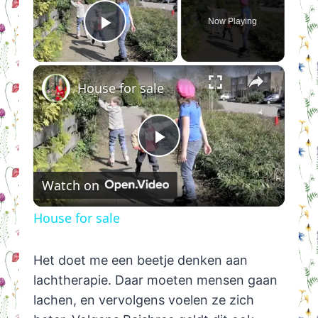
Now Playing
Play Video
×
House for sale
Play
Watch on
Video
House for sale
Het doet me een beetje denken aan
lachtherapie. Daar moeten mensen gaan
lachen, en vervolgens voelen ze zich