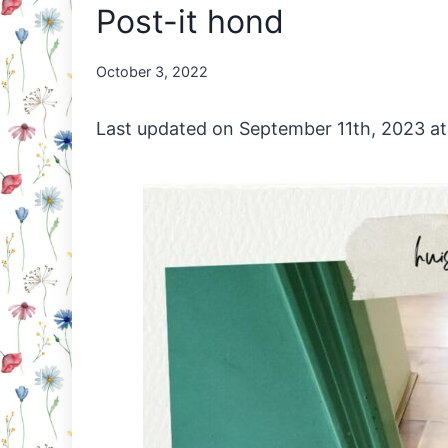
Post-it hond
By
October 3, 2022
Nicole
Orriëns
Last updated on September 11th, 2023 at