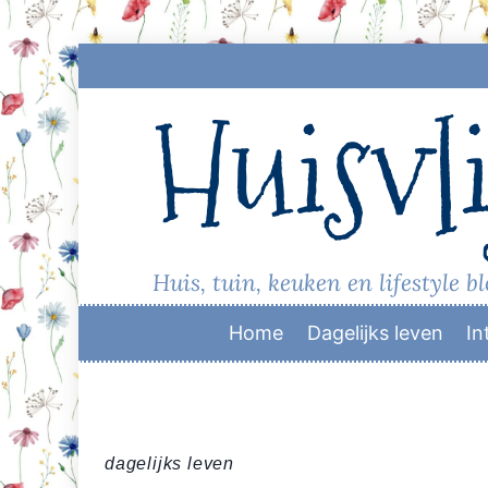
Skip
to
Huisvli
content
Huis, tuin, keuken en lifestyle b
Home
Dagelijks leven
In
dagelijks leven