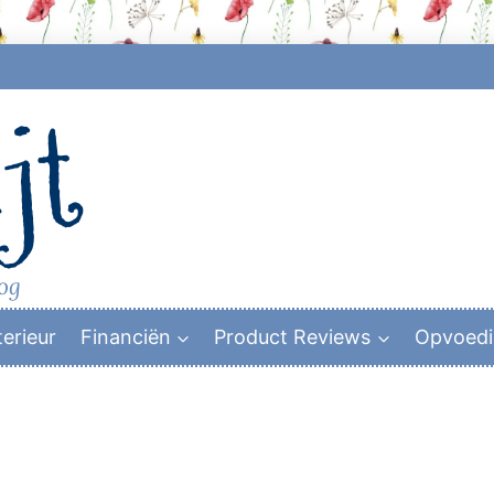
jt
log
terieur
Financiën
Product Reviews
Opvoed