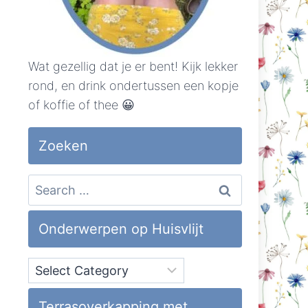
Wat gezellig dat je er bent! Kijk lekker
rond, en drink ondertussen een kopje
of koffie of thee 😀
Zoeken
Search
for:
Onderwerpen op Huisvlijt
Onderwerpen
op
Huisvlijt
Terrasoverkapping met