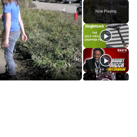
Now Playing
ay
deo