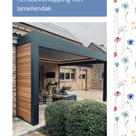
lamellendak
deo