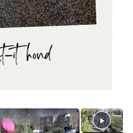
×
×
Play Vi