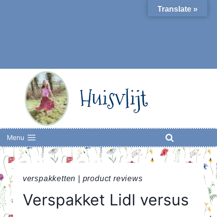
Skip
Translate »
to
content
Huisvlijt
Menu
verspakketten
|
product reviews
Verspakket Lidl versus