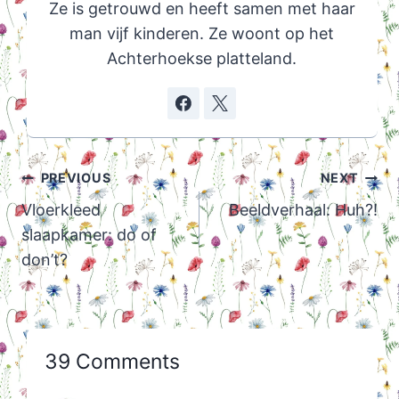
Ze is getrouwd en heeft samen met haar
man vijf kinderen. Ze woont op het
Achterhoekse platteland.
Post
PREVIOUS
NEXT
navigation
Vloerkleed
Beeldverhaal: Huh?!
slaapkamer: do of
don’t?
39 Comments