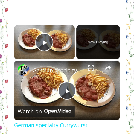
×
Now Playing
Play Video
×
German specialty Currywurst
Play
Watch on
Video
German specialty Currywurst