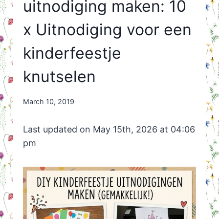
uitnodiging maken: 10
x Uitnodiging voor een
kinderfeestje
knutselen
By
March 10, 2019
Nicole
Orriëns
Last updated on May 15th, 2026 at 04:06
pm