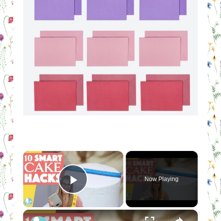
×
Now Playing
Play Video
×