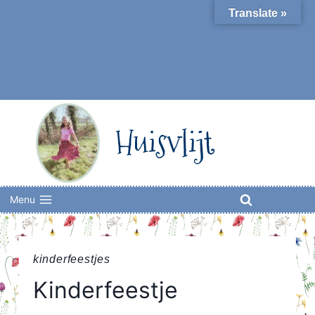
Skip
Translate »
to
content
Huisvlijt
Menu
kinderfeestjes
Kinderfeestje