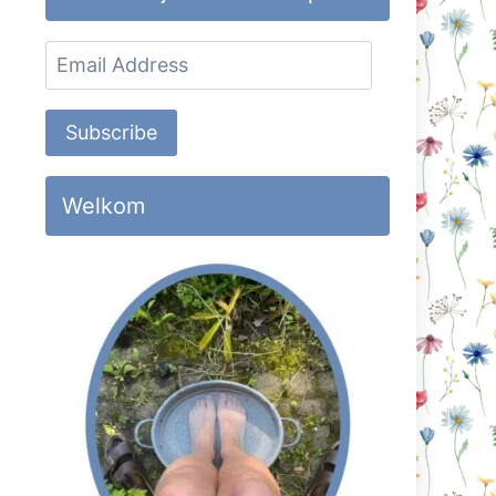
Email
Address
Subscribe
Welkom