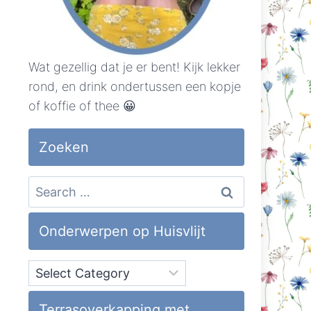
Wat gezellig dat je er bent! Kijk lekker
rond, en drink ondertussen een kopje
of koffie of thee 😀
Zoeken
Search
for:
Onderwerpen op Huisvlijt
Onderwerpen
op
Huisvlijt
Terrasoverkapping met