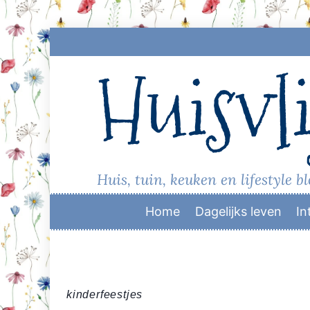
Skip
to
Huisvli
content
Huis, tuin, keuken en lifestyle b
Home
Dagelijks leven
In
kinderfeestjes