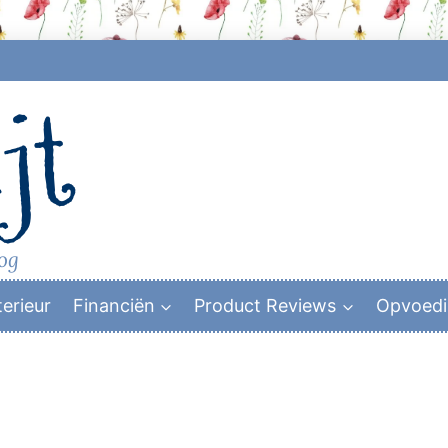
jt
log
terieur
Financiën
Product Reviews
Opvoed