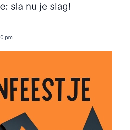
: sla nu je slag!
20 pm