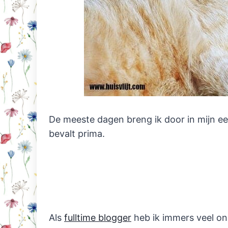
De meeste dagen breng ik door in mijn een
bevalt prima.
Als
fulltime blogger
heb ik immers veel onl