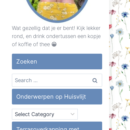
Wat gezellig dat je er bent! Kijk lekker
rond, en drink ondertussen een kopje
of koffie of thee 😀
Zoeken
Search
for:
Onderwerpen op Huisvlijt
Onderwerpen
op
Huisvlijt
Terrasoverkapping met