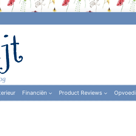
jt
log
terieur
Financiën
Product Reviews
Opvoed