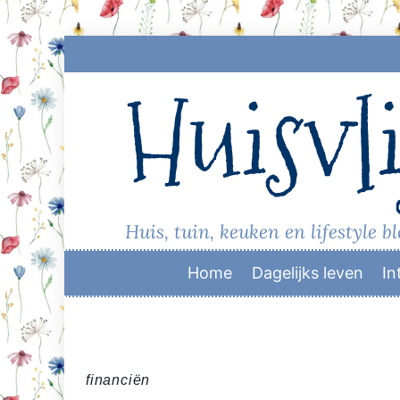
Skip
to
Huisvli
content
Huis, tuin, keuken en lifestyle b
Home
Dagelijks leven
In
financiën