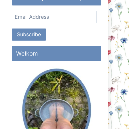
Email
Address
Subscribe
Welkom