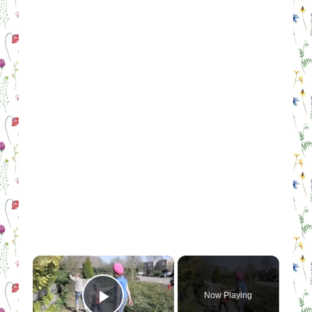
×
Now Playing