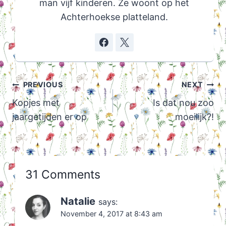
man vijf kinderen. Ze woont op het
Achterhoekse platteland.
Post
PREVIOUS
NEXT
navigation
Kopjes met
Is dat nou zoo
jaargetijden er op
moeilijk?!
31 Comments
Natalie
says:
November 4, 2017 at 8:43 am