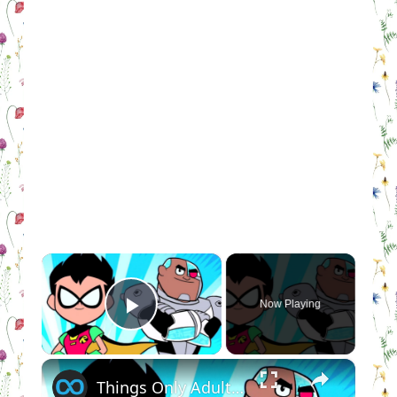
×
Now Playing
Play Video
×
Things Only Adults Notice In Teen Titans Go!