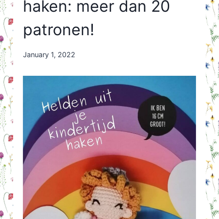
haken: meer dan 20
patronen!
By
January 1, 2022
Nicole
Orriëns