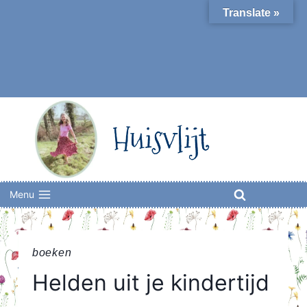
Skip
Translate »
to
content
Huisvlijt
Menu
boeken
Helden uit je kindertijd