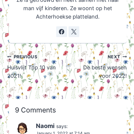
man vijf kinderen. Ze woont op het
Achterhoekse platteland.
Post
PREVIOUS
NEXT
navigation
Huisvlijt Top 10 van
De beste wensen
2021!
voor 2022!
9 Comments
Naomi
says:
January 1, 2022 at 7:14 am